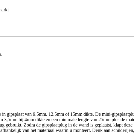
markt
n.
e in gipsplaat van 9,5mm, 12,5mm of 15mm dikte. De mini-gipsplaatplu
 van 3,5mm bij 4mm dikte en een minimale lengte van 25mm plus de mate
g gebruikt. Zodra de gipsplaatplug in de wand is geplaatst, klapt deze o
ankelijk van het materiaal waarin u monteert. Denk aan schilderijen, s