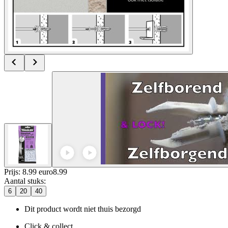
Prijs: 8.99 euro
8
.
99
Aantal stuks
:
6
20
40
Dit product wordt niet thuis bezorgd
Click & collect