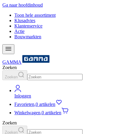
Ga naar hoofdinhoud
Toon hele assortiment
Klusadvies
Klantenservice
Actie
Bouwmarkten
GAMMA
Zoeken
Zoeken
Inloggen
Favorieten
,
0 artikelen
Winkelwagen
,
0 artikelen
Zoeken
Zoeken