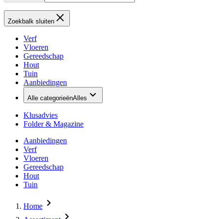
Zoekbalk sluiten
Verf
Vloeren
Gereedschap
Hout
Tuin
Aanbiedingen
Alle categorieën
Alles
Klusadvies
Folder & Magazine
Aanbiedingen
Verf
Vloeren
Gereedschap
Hout
Tuin
Home