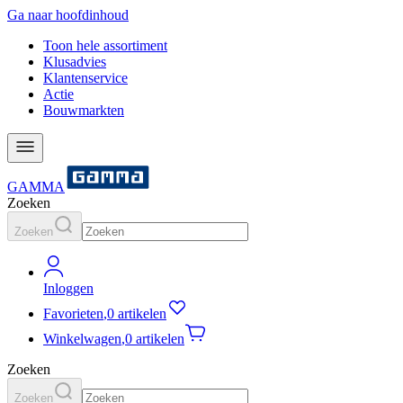
Ga naar hoofdinhoud
Toon hele assortiment
Klusadvies
Klantenservice
Actie
Bouwmarkten
GAMMA
Zoeken
Zoeken
Inloggen
Favorieten
,
0 artikelen
Winkelwagen
,
0 artikelen
Zoeken
Zoeken