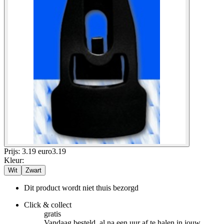
Prijs: 3.19 euro
3
.
19
Kleur
:
Wit
Zwart
Dit product wordt niet thuis bezorgd
Click & collect
gratis
Vandaag besteld, al na een uur af te halen in jouw