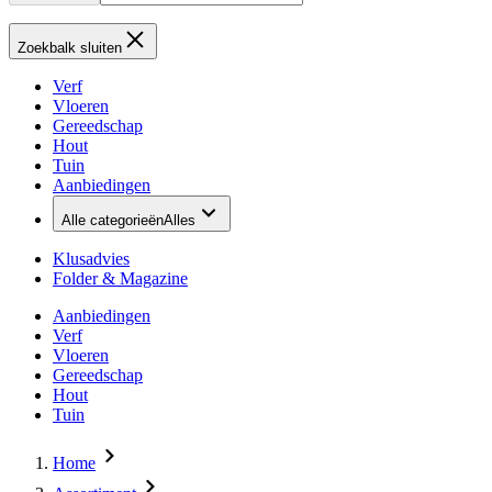
Zoekbalk sluiten
Verf
Vloeren
Gereedschap
Hout
Tuin
Aanbiedingen
Alle categorieën
Alles
Klusadvies
Folder & Magazine
Aanbiedingen
Verf
Vloeren
Gereedschap
Hout
Tuin
Home