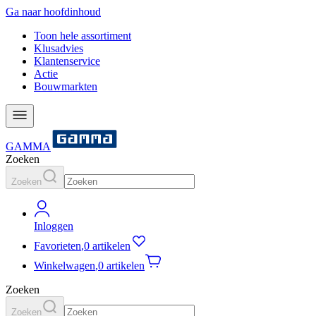
Ga naar hoofdinhoud
Toon hele assortiment
Klusadvies
Klantenservice
Actie
Bouwmarkten
GAMMA
Zoeken
Zoeken
Inloggen
Favorieten
,
0 artikelen
Winkelwagen
,
0 artikelen
Zoeken
Zoeken