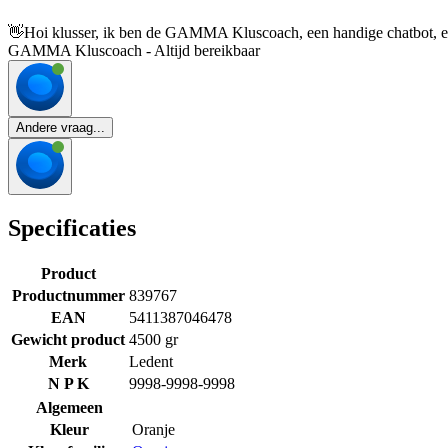
👋
Hoi klusser, ik ben de GAMMA Kluscoach, een handige chatbot, en 
GAMMA Kluscoach - Altijd bereikbaar
Andere vraag...
Specificaties
Product
Productnummer
839767
EAN
5411387046478
Gewicht product
4500 gr
Merk
Ledent
N P K
9998-9998-9998
Algemeen
Kleur
Oranje