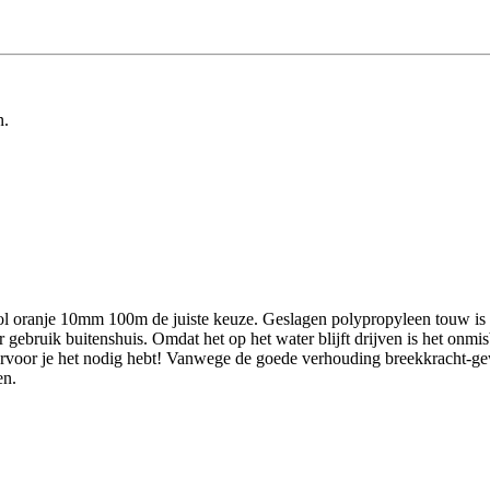
n.
ol oranje 10mm 100m de juiste keuze. Geslagen polypropyleen touw is e
gebruik buitenshuis. Omdat het op het water blijft drijven is het onmisb
rvoor je het nodig hebt! Vanwege de goede verhouding breekkracht-gewi
en.