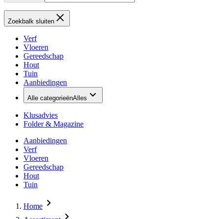
Zoekbalk sluiten
Verf
Vloeren
Gereedschap
Hout
Tuin
Aanbiedingen
Alle categorieën
Alles
Klusadvies
Folder & Magazine
Aanbiedingen
Verf
Vloeren
Gereedschap
Hout
Tuin
Home