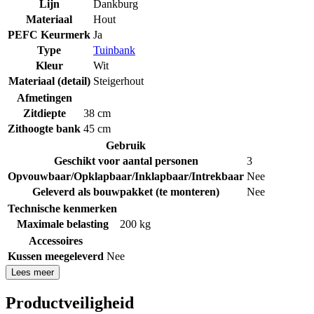
Lijn
Dankburg
Materiaal
Hout
PEFC Keurmerk
Ja
Type
Tuinbank
Kleur
Wit
Materiaal (detail)
Steigerhout
Afmetingen
Zitdiepte
38 cm
Zithoogte bank
45 cm
Gebruik
Geschikt voor aantal personen
3
Opvouwbaar/Opklapbaar/Inklapbaar/Intrekbaar
Nee
Geleverd als bouwpakket (te monteren)
Nee
Technische kenmerken
Maximale belasting
200 kg
Accessoires
Kussen meegeleverd
Nee
Lees meer
Productveiligheid