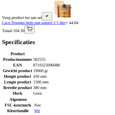
Voeg product toe aan set
Lacq Douglas beits mat naturel 2,5 liter
+ 44.84
Totaal 104.30
Specificaties
Product
Productnummer
582555
EAN
8719325096088
Gewicht product
19000 gr
Hoogte product
450 mm
Lengte product
1500 mm
Breedte product
380 mm
Merk
Geen
Algemeen
FSC-keurmerk
Nee
Kleurfamilie
Wit