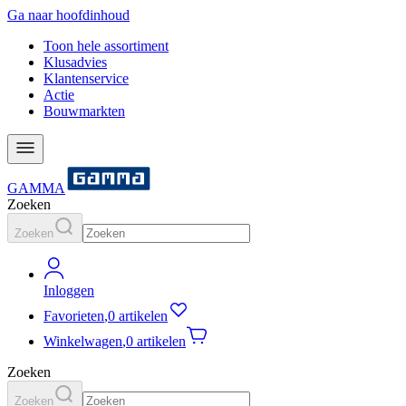
Ga naar hoofdinhoud
Toon hele assortiment
Klusadvies
Klantenservice
Actie
Bouwmarkten
GAMMA
Zoeken
Zoeken
Inloggen
Favorieten
,
0 artikelen
Winkelwagen
,
0 artikelen
Zoeken
Zoeken