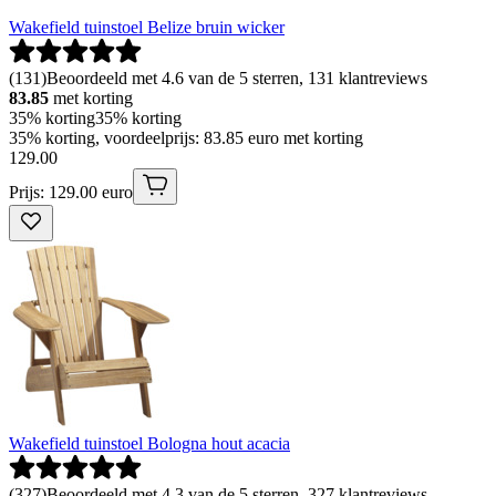
Wakefield tuinstoel Belize bruin wicker
(
131
)
Beoordeeld met 4.6 van de 5 sterren, 131 klantreviews
83.85
met korting
35% korting
35% korting
35% korting, voordeelprijs: 83.85 euro met korting
129
.
00
Prijs: 129.00 euro
Wakefield tuinstoel Bologna hout acacia
(
327
)
Beoordeeld met 4.3 van de 5 sterren, 327 klantreviews