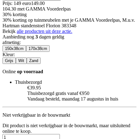
Prijs: 149 euro
149
.
00
104.30
met GAMMA Voordeelpas
30% korting
30% korting op tuinmeubelen met je GAMMA Voordeelpas, M.u.v.
Hartman standenstoel Florion 383348
Bekijk
alle producten uit deze actie.
Aanbieding nog
3
dagen geldig
afmeting
:
150x38cm
170x38cm
Kleur
:
Grijs
Wit
Zand
Online
op voorraad
Thuisbezorgd
€39.95
Thuisbezorgd gratis vanaf €950
Vandaag besteld, maandag 17 augustus in huis
Niet verkrijgbaar in de bouwmarkt
Dit product is niet verkrijgbaar in de bouwmarkt, maar uitsluitend
online te koop.