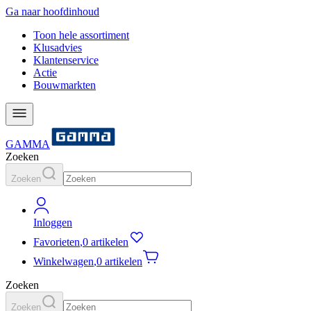
Ga naar hoofdinhoud
Toon hele assortiment
Klusadvies
Klantenservice
Actie
Bouwmarkten
GAMMA
Zoeken
Zoeken
Inloggen
Favorieten
,
0 artikelen
Winkelwagen
,
0 artikelen
Zoeken
Zoeken