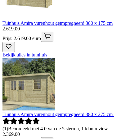
Tuinhuis Amira vurenhout geïmpregneerd 380 x 175 cm
2
.
619
.
00
Prijs: 2.619.00 euro
Bekijk alles in tuinhuis
Tuinhuis Amira vurenhout geïmpregneerd 380 x 275 cm
(
1
)
Beoordeeld met 4.0 van de 5 sterren, 1 klantreview
2
.
369
.
00