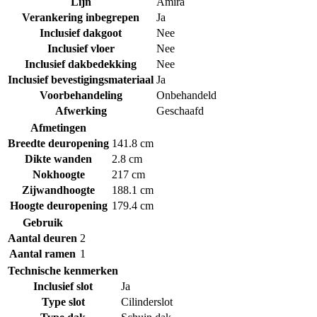
Lijn
Amira
Verankering inbegrepen
Ja
Inclusief dakgoot
Nee
Inclusief vloer
Nee
Inclusief dakbedekking
Nee
Inclusief bevestigingsmateriaal
Ja
Voorbehandeling
Onbehandeld
Afwerking
Geschaafd
Afmetingen
Breedte deuropening
141.8 cm
Dikte wanden
2.8 cm
Nokhoogte
217 cm
Zijwandhoogte
188.1 cm
Hoogte deuropening
179.4 cm
Gebruik
Aantal deuren
2
Aantal ramen
1
Technische kenmerken
Inclusief slot
Ja
Type slot
Cilinderslot