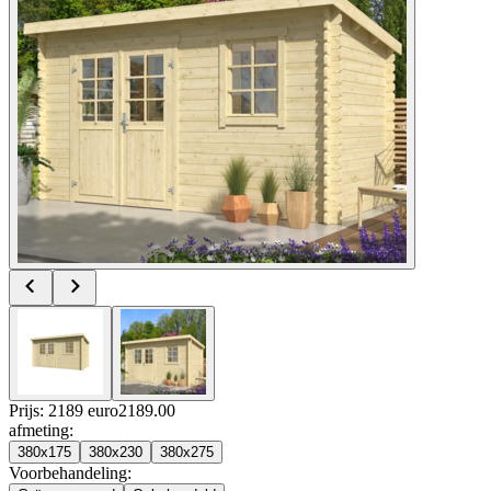
Prijs: 2189 euro
2189
.
00
afmeting
:
380x175
380x230
380x275
Voorbehandeling
: