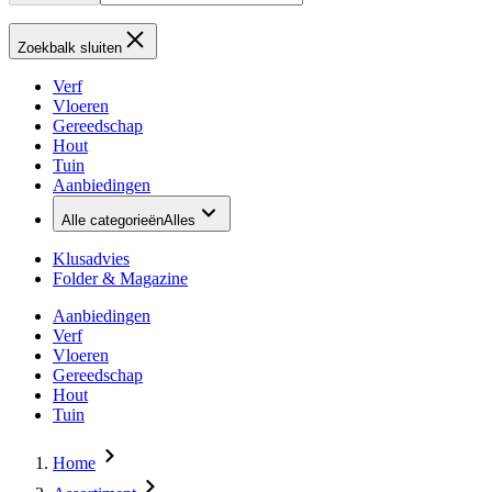
Zoekbalk sluiten
Verf
Vloeren
Gereedschap
Hout
Tuin
Aanbiedingen
Alle categorieën
Alles
Klusadvies
Folder & Magazine
Aanbiedingen
Verf
Vloeren
Gereedschap
Hout
Tuin
Home