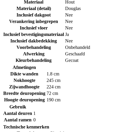
Materiaal
Hout
Materiaal (detail)
Douglas
Inclusief dakgoot
Nee
Verankering inbegrepen
Nee
Inclusief vloer
Nee
Inclusief bevestigingsmateriaal
Ja
Inclusief dakbedekking
Nee
Voorbehandeling
Onbehandeld
Afwerking
Geschaafd
Kleurbehandeling
Gecoat
Afmetingen
Dikte wanden
1.8 cm
Nokhoogte
245 cm
Zijwandhoogte
224 cm
Breedte deuropening
72 cm
Hoogte deuropening
190 cm
Gebruik
Aantal deuren
1
Aantal ramen
0
Technische kenmerken