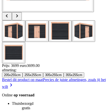
Prijs: 3699 euro
3699
.
00
afmeting
:
205x255cm
255x255cm
305x255cm
355x255cm
Bestel dit product op maat
Precies de juiste afmetingen, zoals jij het
wilt
Online
op voorraad
Thuisbezorgd
gratis