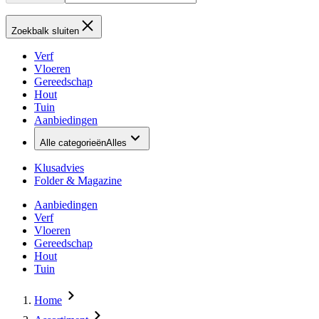
Zoekbalk sluiten
Verf
Vloeren
Gereedschap
Hout
Tuin
Aanbiedingen
Alle categorieën
Alles
Klusadvies
Folder & Magazine
Aanbiedingen
Verf
Vloeren
Gereedschap
Hout
Tuin
Home