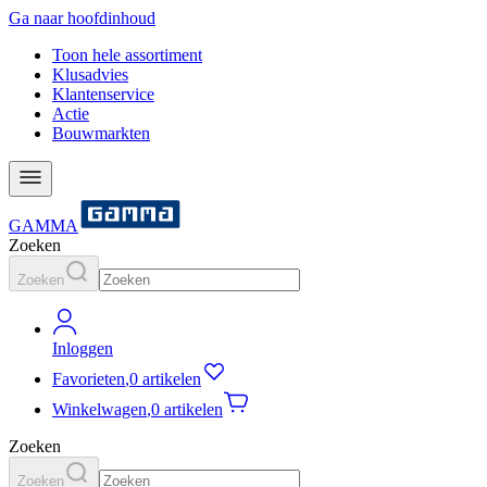
Ga naar hoofdinhoud
Toon hele assortiment
Klusadvies
Klantenservice
Actie
Bouwmarkten
GAMMA
Zoeken
Zoeken
Inloggen
Favorieten
,
0 artikelen
Winkelwagen
,
0 artikelen
Zoeken
Zoeken