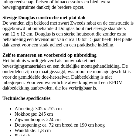
tuingereedschap, fietsen of tuinaccessoires en biedt extra
bewegingsruimte dankzij de bredere opzet.
Stevige Douglas constructie met plat dak
De wanden zijn bekleed met zwart Zweeds rabat en de constructie is
opgebouwd uit onbehandeld Douglas hout met stevige staanders
van 12 x 12 cm. Douglas is een sterke houtsoort die zonder extra
behandeling een levensduur van circa 10 tot 15 jaar heeft. Het platte
dak zorgt voor een strak geheel en een praktische indeling.
Zelf te monteren en voorbereid op uitbreiding
Het tuinhuis wordt geleverd als bouwpakket met
bevestigingsmaterialen en een duidelijke montagehandleiding. De
onderdelen zijn op maat gezaagd, waardoor de montage geschikt is
voor de gemiddelde doe-het-zelver. Dakbedekking is niet
inbegrepen. Voor een waterdichte afwerking wordt een EPDM
dakbedekking aanbevolen, die los verkrijgbaar is.
Technische specificaties
Afmeting: 305 x 255 cm
Nokhoogte: 245 cm
Zijwandhoogte: 224 cm
Deuropening: ca. 72 cm breed en 190 cm hoog
Wanddikte: 1,8 cm
Plat dak