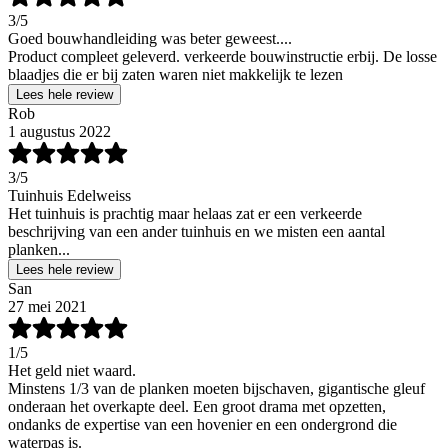
3
/5
Goed bouwhandleiding was beter geweest....
Product compleet geleverd. verkeerde bouwinstructie erbij. De losse
blaadjes die er bij zaten waren niet makkelijk te lezen
Lees hele review
Rob
1 augustus 2022
3
/5
Tuinhuis Edelweiss
Het tuinhuis is prachtig maar helaas zat er een verkeerde
beschrijving van een ander tuinhuis en we misten een aantal
planken...
Lees hele review
San
27 mei 2021
1
/5
Het geld niet waard.
Minstens 1/3 van de planken moeten bijschaven, gigantische gleuf
onderaan het overkapte deel. Een groot drama met opzetten,
ondanks de expertise van een hovenier en een ondergrond die
waterpas is.