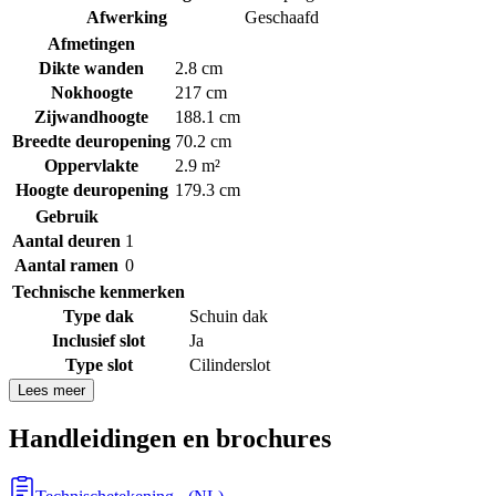
Afwerking
Geschaafd
Afmetingen
Dikte wanden
2.8 cm
Nokhoogte
217 cm
Zijwandhoogte
188.1 cm
Breedte deuropening
70.2 cm
Oppervlakte
2.9 m²
Hoogte deuropening
179.3 cm
Gebruik
Aantal deuren
1
Aantal ramen
0
Technische kenmerken
Type dak
Schuin dak
Inclusief slot
Ja
Type slot
Cilinderslot
Lees meer
Handleidingen en brochures