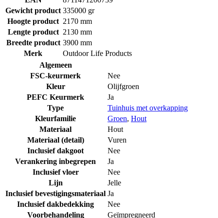
Gewicht product
335000 gr
Hoogte product
2170 mm
Lengte product
2130 mm
Breedte product
3900 mm
Merk
Outdoor Life Products
Algemeen
FSC-keurmerk
Nee
Kleur
Olijfgroen
PEFC Keurmerk
Ja
Type
Tuinhuis met overkapping
Kleurfamilie
Groen
,
Hout
Materiaal
Hout
Materiaal (detail)
Vuren
Inclusief dakgoot
Nee
Verankering inbegrepen
Ja
Inclusief vloer
Nee
Lijn
Jelle
Inclusief bevestigingsmateriaal
Ja
Inclusief dakbedekking
Nee
Voorbehandeling
Geïmpregneerd