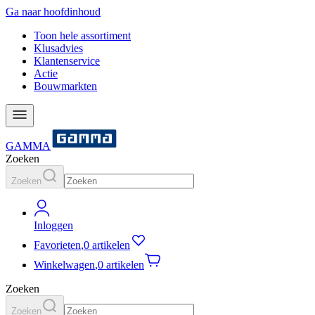
Ga naar hoofdinhoud
Toon hele assortiment
Klusadvies
Klantenservice
Actie
Bouwmarkten
GAMMA
Zoeken
Zoeken
Inloggen
Favorieten
,
0 artikelen
Winkelwagen
,
0 artikelen
Zoeken
Zoeken