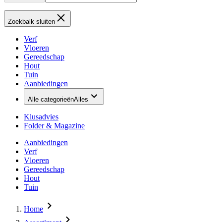
Zoekbalk sluiten
Verf
Vloeren
Gereedschap
Hout
Tuin
Aanbiedingen
Alle categorieën
Alles
Klusadvies
Folder & Magazine
Aanbiedingen
Verf
Vloeren
Gereedschap
Hout
Tuin
Home