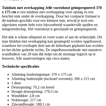
Tuinhuis met overkapping Jelle vurenhout geïmpregneerd 370
x 175 cm
is een tuinhuis met overkapping voor opslag en een
beschut stuk onder de overkapping. Door het compacte formaat is
dit tuinhuis geschikt voor een kleinere tuin, terwijl je toch een
afgesloten ruimte hebt voor bijvoorbeeld waardevolle spullen en
tuingereedschap. Het vurenhout is geschaafd en geïmpregneerd.
Het dak is schuin aflopend en voert water af aan de achterzijde. Dit
type blokhut met overkapping kan gespiegeld worden opgebouwd,
waardoor het overkapte deel aan de linkerkant geplaatst kan worden
en het dichte gedeelte rechts. De stapelbouwmethode met massieve
wandbalken van 28 mm dik helpt om de montage logisch op te
bouwen. Alle maatvoeringen zijn circa maten.
Technische specificaties
Afmeting funderingsmaat: 370 x 175 cm
Afmeting buitenzijde (inclusief overstek): 390 x 215 cm
1 deur
Deuropening: 70,2 cm breed
Hoogte deuropening: 179,3 cm
Wanddikte: 2,8 cm
Nokhoogte: 217 cm
Zijwandhoogte: 188,1 cm