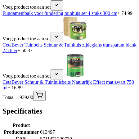
Voeg product toe aan set
Fundamentbalk voor fundering tuinhuis set 4 stuks 300 cm
+ 74.99
Voeg product toe aan set
CetaBever Tuinbeits Schuur & Tuinhuis zijdeglans transparant blank
2,5 liter
+ 50.37
Voeg product toe aan set
CetaBever Schuur & Tuinhuisbeits Natuurlijk Effect mat zwart 750
ml
+ 16.89
Totaal 1.939.00
Specificaties
Product
Productnummer
613497
EAN
8711471200739