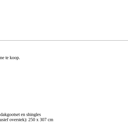
ine te koop.
 dakgootset en shingles
usief overstek): 250 x 307 cm