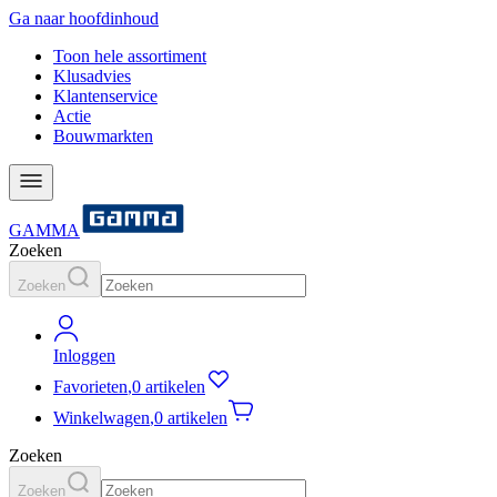
Ga naar hoofdinhoud
Toon hele assortiment
Klusadvies
Klantenservice
Actie
Bouwmarkten
GAMMA
Zoeken
Zoeken
Inloggen
Favorieten
,
0 artikelen
Winkelwagen
,
0 artikelen
Zoeken
Zoeken