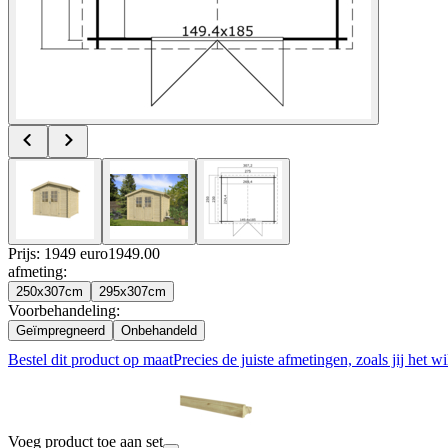
Prijs: 1949 euro
1949
.
00
afmeting
:
250x307cm
295x307cm
Voorbehandeling
:
Geïmpregneerd
Onbehandeld
Bestel dit product op maat
Precies de juiste afmetingen, zoals jij het wi
Voeg product toe aan set