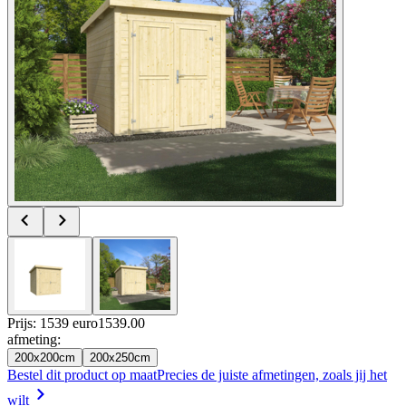
Prijs: 1539 euro
1539
.
00
afmeting
:
200x200cm
200x250cm
Bestel dit product op maat
Precies de juiste afmetingen, zoals jij het
wilt