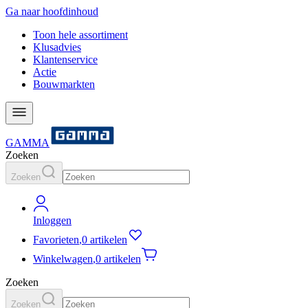
Ga naar hoofdinhoud
Toon hele assortiment
Klusadvies
Klantenservice
Actie
Bouwmarkten
GAMMA
Zoeken
Zoeken
Inloggen
Favorieten
,
0 artikelen
Winkelwagen
,
0 artikelen
Zoeken
Zoeken