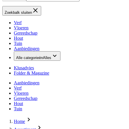
Zoekbalk sluiten
Verf
Vloeren
Gereedschap
Hout
Tuin
Aanbiedingen
Alle categorieën
Alles
Klusadvies
Folder & Magazine
Aanbiedingen
Verf
Vloeren
Gereedschap
Hout
Tuin
Home