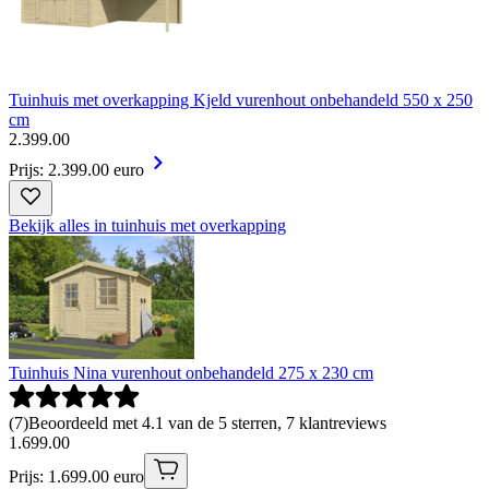
Tuinhuis met overkapping Kjeld vurenhout onbehandeld 550 x 250
cm
2
.
399
.
00
Prijs: 2.399.00 euro
Bekijk alles in tuinhuis met overkapping
Tuinhuis Nina vurenhout onbehandeld 275 x 230 cm
(
7
)
Beoordeeld met 4.1 van de 5 sterren, 7 klantreviews
1
.
699
.
00
Prijs: 1.699.00 euro