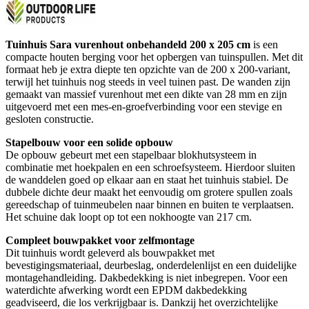
Tuinhuis Sara vurenhout onbehandeld 200 x 205 cm
is een
compacte houten berging voor het opbergen van tuinspullen. Met dit
formaat heb je extra diepte ten opzichte van de 200 x 200-variant,
terwijl het tuinhuis nog steeds in veel tuinen past. De wanden zijn
gemaakt van massief vurenhout met een dikte van 28 mm en zijn
uitgevoerd met een mes-en-groefverbinding voor een stevige en
gesloten constructie.
Stapelbouw voor een solide opbouw
De opbouw gebeurt met een stapelbaar blokhutsysteem in
combinatie met hoekpalen en een schroefsysteem. Hierdoor sluiten
de wanddelen goed op elkaar aan en staat het tuinhuis stabiel. De
dubbele dichte deur maakt het eenvoudig om grotere spullen zoals
gereedschap of tuinmeubelen naar binnen en buiten te verplaatsen.
Het schuine dak loopt op tot een nokhoogte van 217 cm.
Compleet bouwpakket voor zelfmontage
Dit tuinhuis wordt geleverd als bouwpakket met
bevestigingsmateriaal, deurbeslag, onderdelenlijst en een duidelijke
montagehandleiding. Dakbedekking is niet inbegrepen. Voor een
waterdichte afwerking wordt een EPDM dakbedekking
geadviseerd, die los verkrijgbaar is. Dankzij het overzichtelijke