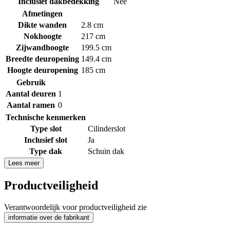
Inclusief dakbedekking
Nee
Afmetingen
Dikte wanden
2.8 cm
Nokhoogte
217 cm
Zijwandhoogte
199.5 cm
Breedte deuropening
149.4 cm
Hoogte deuropening
185 cm
Gebruik
Aantal deuren
1
Aantal ramen
0
Technische kenmerken
Type slot
Cilinderslot
Inclusief slot
Ja
Type dak
Schuin dak
Lees meer
Productveiligheid
Verantwoordelijk voor productveiligheid zie
informatie over de fabrikant