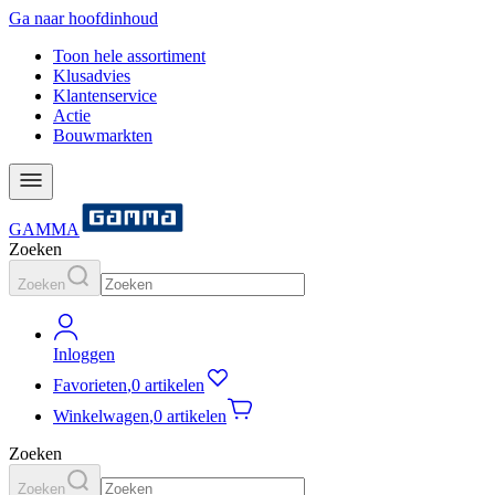
Ga naar hoofdinhoud
Toon hele assortiment
Klusadvies
Klantenservice
Actie
Bouwmarkten
GAMMA
Zoeken
Zoeken
Inloggen
Favorieten
,
0 artikelen
Winkelwagen
,
0 artikelen
Zoeken
Zoeken