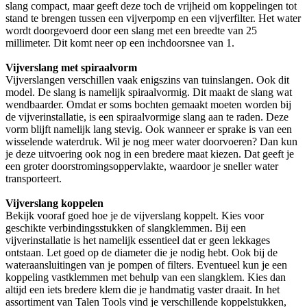
slang compact, maar geeft deze toch de vrijheid om koppelingen tot
stand te brengen tussen een vijverpomp en een vijverfilter. Het water
wordt doorgevoerd door een slang met een breedte van 25
millimeter. Dit komt neer op een inchdoorsnee van 1.
Vijverslang met spiraalvorm
Vijverslangen verschillen vaak enigszins van tuinslangen. Ook dit
model. De slang is namelijk spiraalvormig. Dit maakt de slang wat
wendbaarder. Omdat er soms bochten gemaakt moeten worden bij
de vijverinstallatie, is een spiraalvormige slang aan te raden. Deze
vorm blijft namelijk lang stevig. Ook wanneer er sprake is van een
wisselende waterdruk. Wil je nog meer water doorvoeren? Dan kun
je deze uitvoering ook nog in een bredere maat kiezen. Dat geeft je
een groter doorstromingsoppervlakte, waardoor je sneller water
transporteert.
Vijverslang koppelen
Bekijk vooraf goed hoe je de vijverslang koppelt. Kies voor
geschikte verbindingsstukken of slangklemmen. Bij een
vijverinstallatie is het namelijk essentieel dat er geen lekkages
ontstaan. Let goed op de diameter die je nodig hebt. Ook bij de
wateraansluitingen van je pompen of filters. Eventueel kun je een
koppeling vastklemmen met behulp van een slangklem. Kies dan
altijd een iets bredere klem die je handmatig vaster draait. In het
assortiment van Talen Tools vind je verschillende koppelstukken,