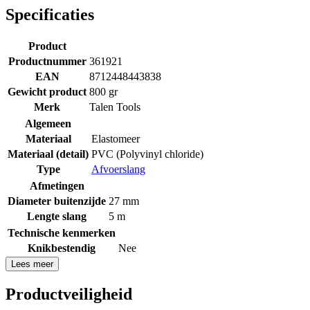
Specificaties
Product
Productnummer
361921
EAN
8712448443838
Gewicht product
800 gr
Merk
Talen Tools
Algemeen
Materiaal
Elastomeer
Materiaal (detail)
PVC (Polyvinyl chloride)
Type
Afvoerslang
Afmetingen
Diameter buitenzijde
27 mm
Lengte slang
5 m
Technische kenmerken
Knikbestendig
Nee
Lees meer
Productveiligheid