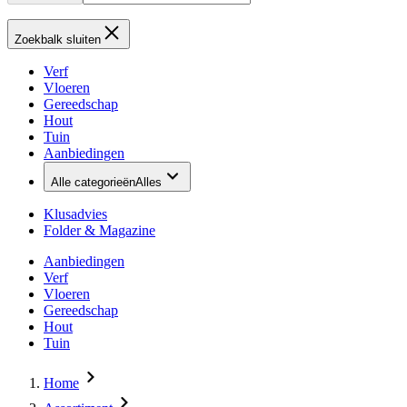
Zoekbalk sluiten
Verf
Vloeren
Gereedschap
Hout
Tuin
Aanbiedingen
Alle categorieën
Alles
Klusadvies
Folder & Magazine
Aanbiedingen
Verf
Vloeren
Gereedschap
Hout
Tuin
Home