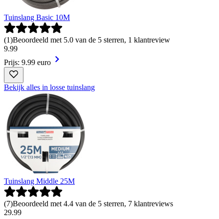
Tuinslang Basic 10M
(
1
)
Beoordeeld met 5.0 van de 5 sterren, 1 klantreview
9
.
99
Prijs: 9.99 euro
Bekijk alles in losse tuinslang
Tuinslang Middle 25M
(
7
)
Beoordeeld met 4.4 van de 5 sterren, 7 klantreviews
29
.
99