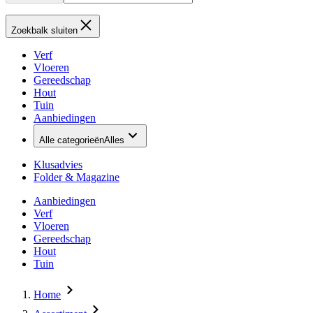
Zoekbalk sluiten
Verf
Vloeren
Gereedschap
Hout
Tuin
Aanbiedingen
Alle categorieën
Alles
Klusadvies
Folder & Magazine
Aanbiedingen
Verf
Vloeren
Gereedschap
Hout
Tuin
Home