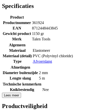
Specificaties
Product
Productnummer
361924
EAN
8712448443845
Gewicht product
1150 gr
Merk
Talen Tools
Algemeen
Materiaal
Elastomeer
Materiaal (detail)
PVC (Polyvinyl chloride)
Type
Afvoerslang
Afmetingen
Diameter buitenzijde
2 mm
Lengte slang
5 m
Technische kenmerken
Knikbestendig
Nee
Lees meer
Productveiligheid