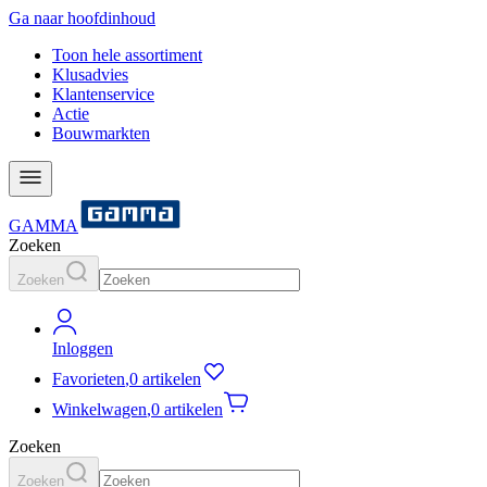
Ga naar hoofdinhoud
Toon hele assortiment
Klusadvies
Klantenservice
Actie
Bouwmarkten
GAMMA
Zoeken
Zoeken
Inloggen
Favorieten
,
0 artikelen
Winkelwagen
,
0 artikelen
Zoeken
Zoeken