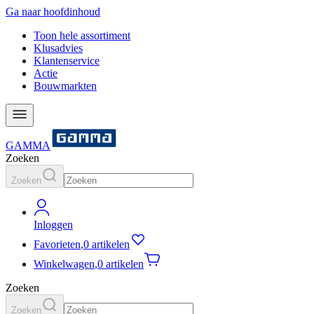
Ga naar hoofdinhoud
Toon hele assortiment
Klusadvies
Klantenservice
Actie
Bouwmarkten
GAMMA
Zoeken
Zoeken
Inloggen
Favorieten
,
0 artikelen
Winkelwagen
,
0 artikelen
Zoeken
Zoeken