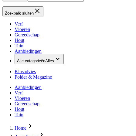
Zoekbalk sluiten
Verf
Vloeren
Gereedschap
Hout
Tuin
Aanbiedingen
Alle categorieën
Alles
Klusadvies
Folder & Magazine
Aanbiedingen
Verf
Vloeren
Gereedschap
Hout
Tuin
Home