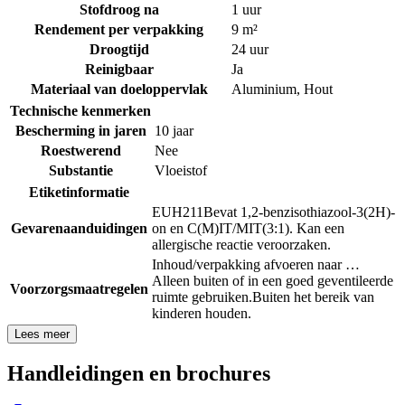
Stofdroog na
1 uur
Rendement per verpakking
9 m²
Droogtijd
24 uur
Reinigbaar
Ja
Materiaal van doeloppervlak
Aluminium
,
Hout
Technische kenmerken
Bescherming in jaren
10 jaar
Roestwerend
Nee
Substantie
Vloeistof
Etiketinformatie
EUH211
Bevat 1,2-benzisothiazool-3(2H)-
Gevarenaanduidingen
on en C(M)IT/MIT(3:1). Kan een
allergische reactie veroorzaken.
Inhoud/verpakking afvoeren naar …
Alleen buiten of in een goed geventileerde
Voorzorgsmaatregelen
ruimte gebruiken.
Buiten het bereik van
kinderen houden.
Lees meer
Handleidingen en brochures