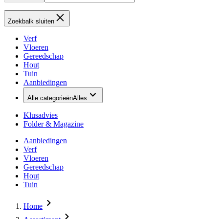
Zoekbalk sluiten
Verf
Vloeren
Gereedschap
Hout
Tuin
Aanbiedingen
Alle categorieën
Alles
Klusadvies
Folder & Magazine
Aanbiedingen
Verf
Vloeren
Gereedschap
Hout
Tuin
Home