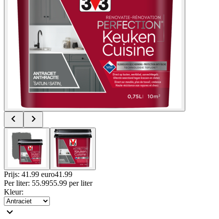
Prijs: 41.99 euro
41
.
99
Per
liter
:
55.99
55.99
per
liter
Kleur
: