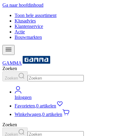
Ga naar hoofdinhoud
Toon hele assortiment
Klusadvies
Klantenservice
Actie
Bouwmarkten
GAMMA
Zoeken
Zoeken
Inloggen
Favorieten
,
0 artikelen
Winkelwagen
,
0 artikelen
Zoeken
Zoeken