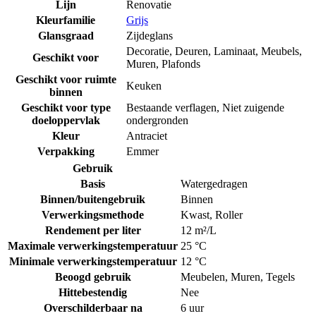
Lijn
Renovatie
Kleurfamilie
Grijs
Glansgraad
Zijdeglans
Decoratie
,
Deuren
,
Laminaat
,
Meubels
,
Geschikt voor
Muren
,
Plafonds
Geschikt voor ruimte
Keuken
binnen
Geschikt voor type
Bestaande verflagen
,
Niet zuigende
doeloppervlak
ondergronden
Kleur
Antraciet
Verpakking
Emmer
Gebruik
Basis
Watergedragen
Binnen/buitengebruik
Binnen
Verwerkingsmethode
Kwast
,
Roller
Rendement per liter
12 m²/L
Maximale verwerkingstemperatuur
25 °C
Minimale verwerkingstemperatuur
12 °C
Beoogd gebruik
Meubelen
,
Muren
,
Tegels
Hittebestendig
Nee
Overschilderbaar na
6 uur