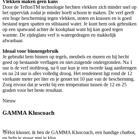
Vlekken maken geen kans
Door de TeflonTM technologie hechten vlekken zich minder snel op
het oppervlak zodat je minder hoeft schoon te maken. De verf geeft
een hoge bescherming tegen vlekken, stoten en krassen en is goed
bestand tegen spatten en stilstaand water. Je kunt hem ook gebruiken
op een spatwand achter de kookplaat want hij kan goed tegen
warmte. De zijdeglans verf is watergedragen en makkelijk
afwasbaar.
Ideaal voor binnengebruik
Je gebruikt hem binnen op tegels, meubels en muren en hij hecht
goed op bestaande verflagen en niet-zuigende ondergronden. Na 1
uur is de verf stofdroog, na 6 uur kun je een tweede laag aanbrengen
en na 24 uur is alles volledig droog. Het rendement ligt rond de 12
vierkante meter per liter en je geniet tot 10 jaar van de bescherming.
Zorg ervoor dat je werkt bij een temperatuur tussen de 12 en 25
graden voor het beste resultaat.
Nieuw
GAMMA Kluscoach
👋
Hoi klusser, ik ben de GAMMA Kluscoach, een handige chatbot,
en help je graag met je klus.