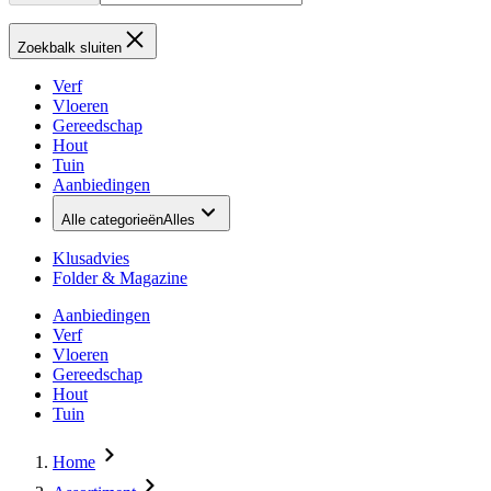
Zoekbalk sluiten
Verf
Vloeren
Gereedschap
Hout
Tuin
Aanbiedingen
Alle categorieën
Alles
Klusadvies
Folder & Magazine
Aanbiedingen
Verf
Vloeren
Gereedschap
Hout
Tuin
Home