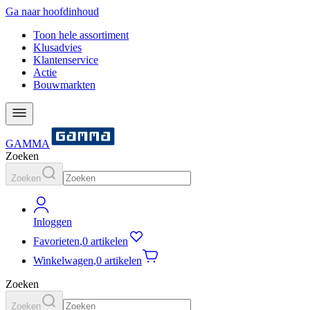
Ga naar hoofdinhoud
Toon hele assortiment
Klusadvies
Klantenservice
Actie
Bouwmarkten
GAMMA
Zoeken
Zoeken
Inloggen
Favorieten
,
0 artikelen
Winkelwagen
,
0 artikelen
Zoeken
Zoeken