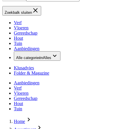
Zoekbalk sluiten
Verf
Vloeren
Gereedschap
Hout
Tuin
Aanbiedingen
Alle categorieën
Alles
Klusadvies
Folder & Magazine
Aanbiedingen
Verf
Vloeren
Gereedschap
Hout
Tuin
Home