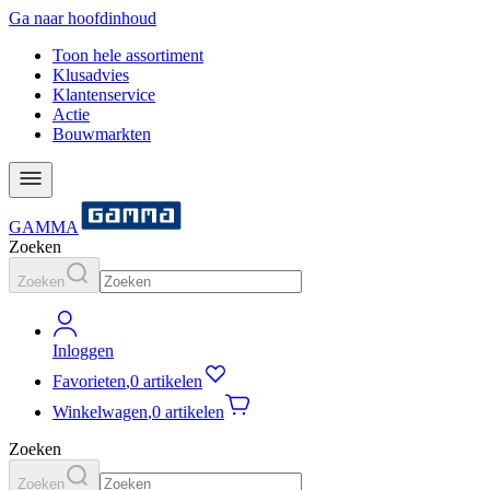
Ga naar hoofdinhoud
Toon hele assortiment
Klusadvies
Klantenservice
Actie
Bouwmarkten
GAMMA
Zoeken
Zoeken
Inloggen
Favorieten
,
0 artikelen
Winkelwagen
,
0 artikelen
Zoeken
Zoeken