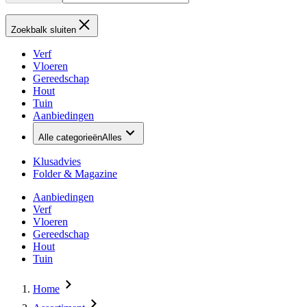
Zoekbalk sluiten
Verf
Vloeren
Gereedschap
Hout
Tuin
Aanbiedingen
Alle categorieën
Alles
Klusadvies
Folder & Magazine
Aanbiedingen
Verf
Vloeren
Gereedschap
Hout
Tuin
Home