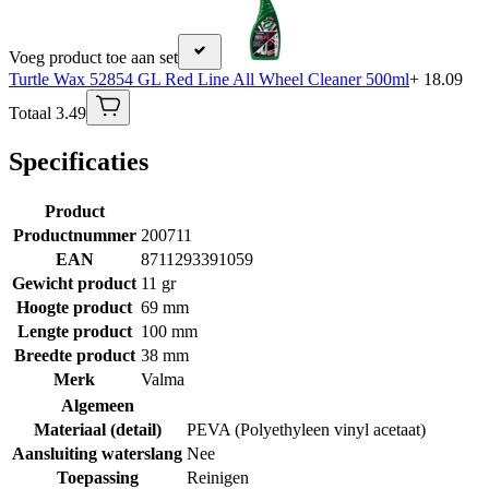
Voeg product toe aan set
Turtle Wax 52854 GL Red Line All Wheel Cleaner 500ml
+ 18.09
Totaal 3.49
Specificaties
Product
Productnummer
200711
EAN
8711293391059
Gewicht product
11 gr
Hoogte product
69 mm
Lengte product
100 mm
Breedte product
38 mm
Merk
Valma
Algemeen
Materiaal (detail)
PEVA (Polyethyleen vinyl acetaat)
Aansluiting waterslang
Nee
Toepassing
Reinigen