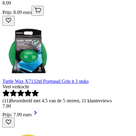
8
.
09
Prijs: 8.09 euro
Turtle Wax X7132td Poetspad Grip it 3 stuks
Veel verkocht
(
11
)
Beoordeeld met 4.5 van de 5 sterren, 11 klantreviews
7
.
99
Prijs: 7.99 euro