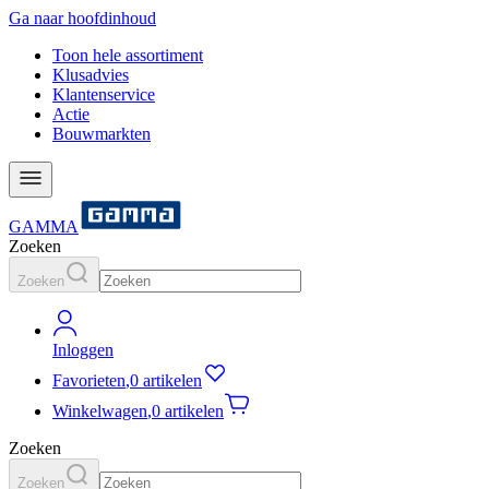
Ga naar hoofdinhoud
Toon hele assortiment
Klusadvies
Klantenservice
Actie
Bouwmarkten
GAMMA
Zoeken
Zoeken
Inloggen
Favorieten
,
0 artikelen
Winkelwagen
,
0 artikelen
Zoeken
Zoeken