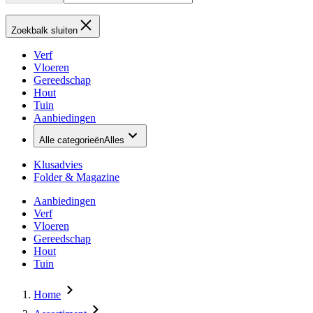
Zoekbalk sluiten
Verf
Vloeren
Gereedschap
Hout
Tuin
Aanbiedingen
Alle categorieën
Alles
Klusadvies
Folder & Magazine
Aanbiedingen
Verf
Vloeren
Gereedschap
Hout
Tuin
Home