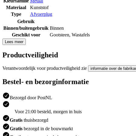
Kleurfamilie
Metaal
Materiaal
Kunststof
Type
Afvoerplug
Gebruik
Binnen/buitengebruik
Binnen
Geschikt voor
Gootsteen
,
Wastafels
Lees meer
Productveiligheid
Verantwoordelijk voor productveiligheid zie
informatie over de fabrika
Bestel- en bezorginformatie
Bezorgd door PostNL
Voor 21:00 besteld, morgen in huis
Gratis
thuisbezorgd
Gratis
bezorgd in de bouwmarkt