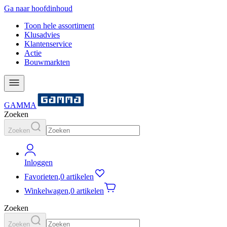
Ga naar hoofdinhoud
Toon hele assortiment
Klusadvies
Klantenservice
Actie
Bouwmarkten
GAMMA
Zoeken
Zoeken
Inloggen
Favorieten
,
0 artikelen
Winkelwagen
,
0 artikelen
Zoeken
Zoeken