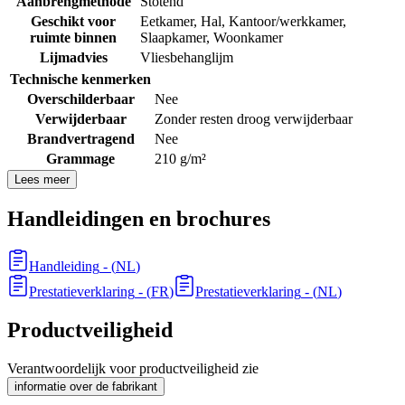
Aanbrengmethode
Stotend
Geschikt voor
Eetkamer
,
Hal
,
Kantoor/werkkamer
,
ruimte binnen
Slaapkamer
,
Woonkamer
Lijmadvies
Vliesbehanglijm
Technische kenmerken
Overschilderbaar
Nee
Verwijderbaar
Zonder resten droog verwijderbaar
Brandvertragend
Nee
Grammage
210 g/m²
Lees meer
Handleidingen en brochures
Handleiding
- (
NL
)
Prestatieverklaring
- (
FR
)
Prestatieverklaring
- (
NL
)
Productveiligheid
Verantwoordelijk voor productveiligheid zie
informatie over de fabrikant