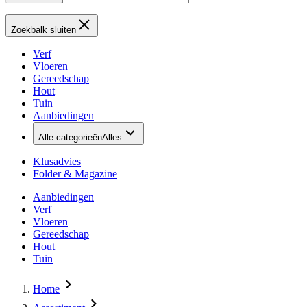
Zoekbalk sluiten
Verf
Vloeren
Gereedschap
Hout
Tuin
Aanbiedingen
Alle categorieën
Alles
Klusadvies
Folder & Magazine
Aanbiedingen
Verf
Vloeren
Gereedschap
Hout
Tuin
Home