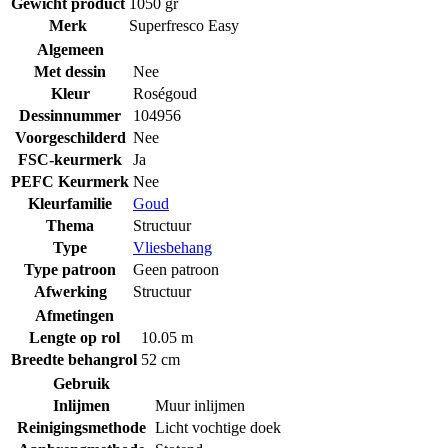
Gewicht product
1050 gr
Merk
Superfresco Easy
Algemeen
Met dessin
Nee
Kleur
Roségoud
Dessinnummer
104956
Voorgeschilderd
Nee
FSC-keurmerk
Ja
PEFC Keurmerk
Nee
Kleurfamilie
Goud
Thema
Structuur
Type
Vliesbehang
Type patroon
Geen patroon
Afwerking
Structuur
Afmetingen
Lengte op rol
10.05 m
Breedte behangrol
52 cm
Gebruik
Inlijmen
Muur inlijmen
Reinigingsmethode
Licht vochtige doek