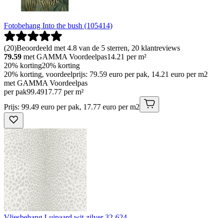
Fotobehang Into the bush (105414)
(
20
)
Beoordeeld met 4.8 van de 5 sterren, 20 klantreviews
79.59
met GAMMA Voordeelpas
14.21
per m²
20% korting
20% korting
20% korting, voordeelprijs: 79.59 euro per pak, 14.21 euro per m2
met GAMMA Voordeelpas
per pak
99
.
49
17.77 per m²
Prijs: 99.49 euro per pak, 17.77 euro per m2
Vliesbehang Luipaard wit-zilver 32-624