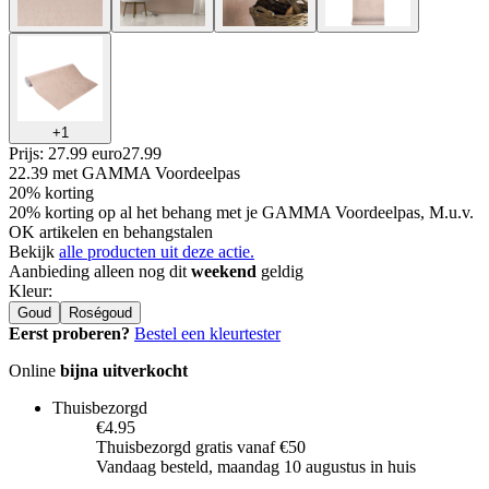
+
1
Prijs: 27.99 euro
27
.
99
22.39
met GAMMA Voordeelpas
20% korting
20% korting op al het behang met je GAMMA Voordeelpas, M.u.v.
OK artikelen en behangstalen
Bekijk
alle producten uit deze actie.
Aanbieding alleen nog dit
weekend
geldig
Kleur
:
Goud
Roségoud
Eerst proberen?
Bestel een kleurtester
Online
bijna uitverkocht
Thuisbezorgd
€4.95
Thuisbezorgd gratis vanaf €50
Vandaag besteld, maandag 10 augustus in huis