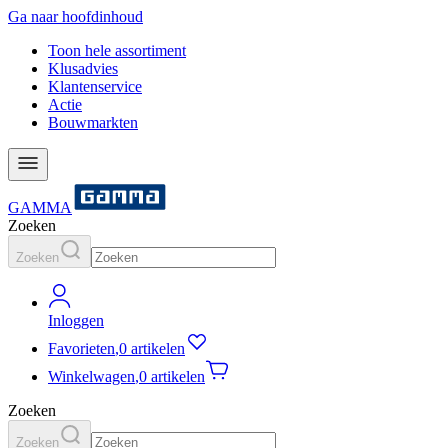
Ga naar hoofdinhoud
Toon hele assortiment
Klusadvies
Klantenservice
Actie
Bouwmarkten
GAMMA
Zoeken
Zoeken
Inloggen
Favorieten
,
0 artikelen
Winkelwagen
,
0 artikelen
Zoeken
Zoeken