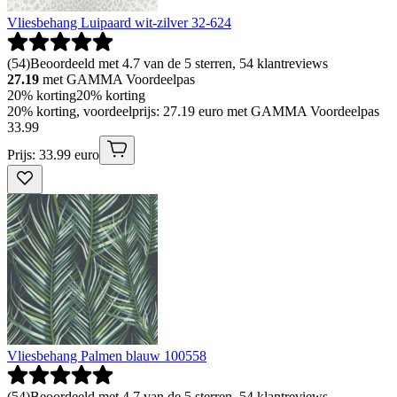
Vliesbehang Luipaard wit-zilver 32-624
(
54
)
Beoordeeld met 4.7 van de 5 sterren, 54 klantreviews
27.19
met GAMMA Voordeelpas
20% korting
20% korting
20% korting, voordeelprijs: 27.19 euro met GAMMA Voordeelpas
33
.
99
Prijs: 33.99 euro
Vliesbehang Palmen blauw 100558
(
54
)
Beoordeeld met 4.7 van de 5 sterren, 54 klantreviews