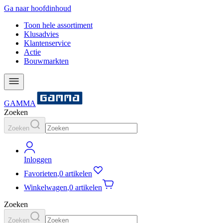
Ga naar hoofdinhoud
Toon hele assortiment
Klusadvies
Klantenservice
Actie
Bouwmarkten
GAMMA
Zoeken
Zoeken
Inloggen
Favorieten
,
0 artikelen
Winkelwagen
,
0 artikelen
Zoeken
Zoeken