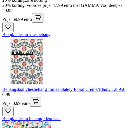
20% korting
20% korting
20% korting, voordeelprijs: 47.99 euro met GAMMA Voordeelpas
59
.
99
Prijs: 59.99 euro
Bekijk alles in vliesbehang
Behangstaal vliesbehang Joules Stately Floral Crème/Blauw 128956
0
.
99
Prijs: 0.99 euro
Bekijk alles in behang kleurstaal