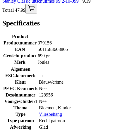
Stanley Classic uitschuifmes 99 2-10-099
+ 9.19
Totaal 47.99
Specificaties
Product
Productnummer
379156
EAN
5011583668865
Gewicht product
690 gr
Merk
Joules
Algemeen
FSC-keurmerk
Ja
Kleur
Blauw/crème
PEFC Keurmerk
Nee
Dessinnummer
128956
Voorgeschilderd
Nee
Thema
Bloemen
,
Kinder
Type
Vliesbehang
Type patroon
Recht patroon
Afwerking
Glad