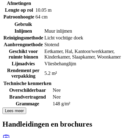
Afmetingen
Lengte op rol
10.05 m
Patroonhoogte
64 cm
Gebruik
Inlijmen
Muur inlijmen
Reinigingsmethode
Licht vochtige doek
Aanbrengmethode
Stotend
Geschikt voor
Eetkamer
,
Hal
,
Kantoor/werkkamer
,
ruimte binnen
Kinderkamer
,
Slaapkamer
,
Woonkamer
Lijmadvies
Vliesbehanglijm
Rendement per
5.2 m²
verpakking
Technische kenmerken
Overschilderbaar
Nee
Brandvertragend
Nee
Grammage
148 g/m²
Lees meer
Handleidingen en brochures