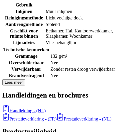
Gebruik
Inlijmen
Muur inlijmen
Reinigingsmethode
Licht vochtige doek
Aanbrengmethode
Stotend
Geschikt voor
Eetkamer
,
Hal
,
Kantoor/werkkamer
,
ruimte binnen
Slaapkamer
,
Woonkamer
Lijmadvies
Vliesbehanglijm
Technische kenmerken
Grammage
132 g/m²
Overschilderbaar
Nee
Verwijderbaar
Zonder resten droog verwijderbaar
Brandvertragend
Nee
Lees meer
Handleidingen en brochures
Handleiding
- (
NL
)
Prestatieverklaring
- (
FR
)
Prestatieverklaring
- (
NL
)
Productveiligheid