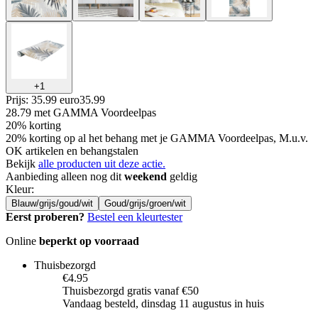
+
1
Prijs: 35.99 euro
35
.
99
28.79
met GAMMA Voordeelpas
20% korting
20% korting op al het behang met je GAMMA Voordeelpas, M.u.v.
OK artikelen en behangstalen
Bekijk
alle producten uit deze actie.
Aanbieding alleen nog dit
weekend
geldig
Kleur
:
Blauw/grijs/goud/wit
Goud/grijs/groen/wit
Eerst proberen?
Bestel een kleurtester
Online
beperkt op voorraad
Thuisbezorgd
€4.95
Thuisbezorgd gratis vanaf €50
Vandaag besteld, dinsdag 11 augustus in huis