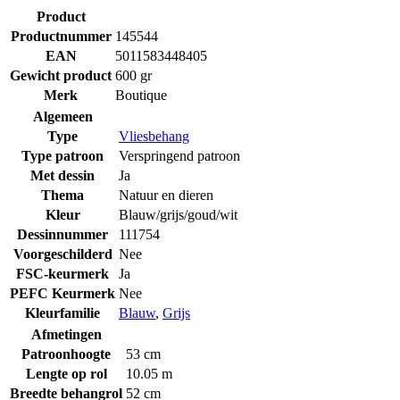
Product
Productnummer
145544
EAN
5011583448405
Gewicht product
600 gr
Merk
Boutique
Algemeen
Type
Vliesbehang
Type patroon
Verspringend patroon
Met dessin
Ja
Thema
Natuur en dieren
Kleur
Blauw/grijs/goud/wit
Dessinnummer
111754
Voorgeschilderd
Nee
FSC-keurmerk
Ja
PEFC Keurmerk
Nee
Kleurfamilie
Blauw
,
Grijs
Afmetingen
Patroonhoogte
53 cm
Lengte op rol
10.05 m
Breedte behangrol
52 cm