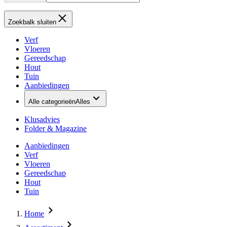
Zoekbalk sluiten
Verf
Vloeren
Gereedschap
Hout
Tuin
Aanbiedingen
Alle categorieën
Alles
Klusadvies
Folder & Magazine
Aanbiedingen
Verf
Vloeren
Gereedschap
Hout
Tuin
Home