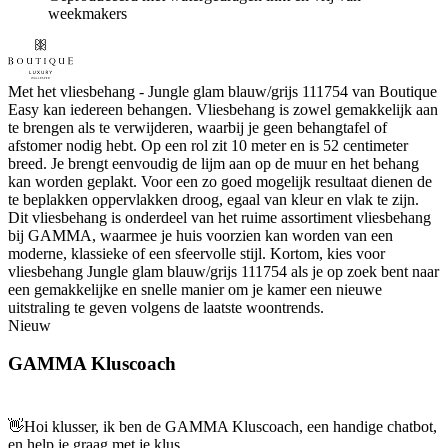
weekmakers
Met het vliesbehang - Jungle glam blauw/grijs 111754 van Boutique
Easy kan iedereen behangen. Vliesbehang is zowel gemakkelijk aan
te brengen als te verwijderen, waarbij je geen behangtafel of
afstomer nodig hebt. Op een rol zit 10 meter en is 52 centimeter
breed. Je brengt eenvoudig de lijm aan op de muur en het behang
kan worden geplakt. Voor een zo goed mogelijk resultaat dienen de
te beplakken oppervlakken droog, egaal van kleur en vlak te zijn.
Dit vliesbehang is onderdeel van het ruime assortiment vliesbehang
bij GAMMA, waarmee je huis voorzien kan worden van een
moderne, klassieke of een sfeervolle stijl. Kortom, kies voor
vliesbehang Jungle glam blauw/grijs 111754 als je op zoek bent naar
een gemakkelijke en snelle manier om je kamer een nieuwe
uitstraling te geven volgens de laatste woontrends.
Nieuw
GAMMA Kluscoach
👋
Hoi klusser, ik ben de GAMMA Kluscoach, een handige chatbot,
en help je graag met je klus.