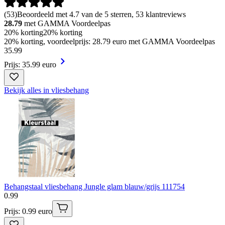
(
53
)
Beoordeeld met 4.7 van de 5 sterren, 53 klantreviews
28.79
met GAMMA Voordeelpas
20% korting
20% korting
20% korting, voordeelprijs: 28.79 euro met GAMMA Voordeelpas
35
.
99
Prijs: 35.99 euro
Bekijk alles in vliesbehang
Behangstaal vliesbehang Jungle glam blauw/grijs 111754
0
.
99
Prijs: 0.99 euro