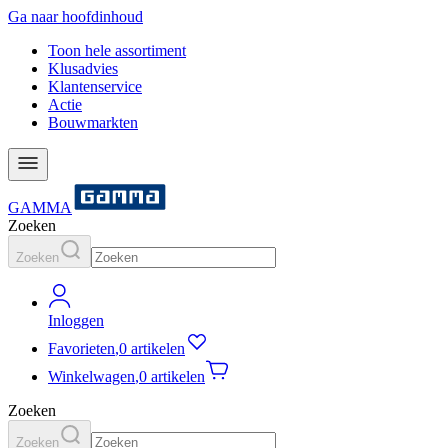
Ga naar hoofdinhoud
Toon hele assortiment
Klusadvies
Klantenservice
Actie
Bouwmarkten
GAMMA
Zoeken
Zoeken
Inloggen
Favorieten
,
0 artikelen
Winkelwagen
,
0 artikelen
Zoeken
Zoeken