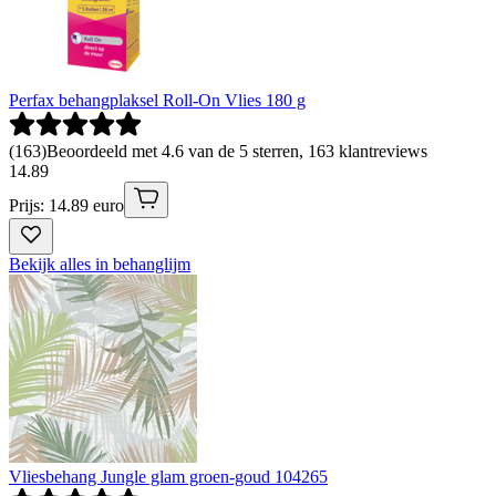
Perfax behangplaksel Roll-On Vlies 180 g
(
163
)
Beoordeeld met 4.6 van de 5 sterren, 163 klantreviews
14
.
89
Prijs: 14.89 euro
Bekijk alles in behanglijm
Vliesbehang Jungle glam groen-goud 104265