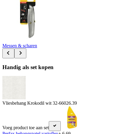
Messen & scharen
Handig als set kopen
Vliesbehang Krokodil wit 32-660
26.39
Voeg product toe aan set
Perfax behangspatel varioflex
+ 6.69