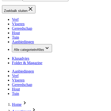
Zoekbalk sluiten
Verf
Vloeren
Gereedschap
Hout
Tuin
Aanbiedingen
Alle categorieën
Alles
Klusadvies
Folder & Magazine
Aanbiedingen
Verf
Vloeren
Gereedschap
Hout
Tuin
Home