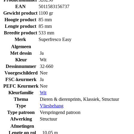
EAN
5011583156737
Gewicht product
1100 gr
Hoogte product
85 mm
Lengte product
85 mm
Breedte product
533 mm
Merk
Superfresco Easy
Algemeen
Met dessin
Ja
Kleur
Wit
Dessinnummer
32-660
Voorgeschilderd
Nee
FSC-keurmerk
Ja
PEFC Keurmerk
Nee
Kleurfamilie
Wit
Thema
Dieren & dierenprints
,
Klassiek
,
Structuur
Type
Vliesbehang
Type patroon
Verspringend patroon
Afwerking
Structuur
Afmetingen
Lengte op rol
10.05 m