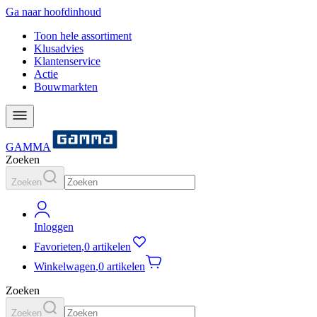
Ga naar hoofdinhoud
Toon hele assortiment
Klusadvies
Klantenservice
Actie
Bouwmarkten
GAMMA
Zoeken
Zoeken
Inloggen
Favorieten
,
0 artikelen
Winkelwagen
,
0 artikelen
Zoeken
Zoeken