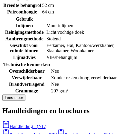
Breedte behangrol
52 cm
Patroonhoogte
64 cm
Gebruik
Inlijmen
Muur inlijmen
Reinigingsmethode
Licht vochtige doek
Aanbrengmethode
Stotend
Geschikt voor
Eetkamer
,
Hal
,
Kantoor/werkkamer
,
ruimte binnen
Slaapkamer
,
Woonkamer
Lijmadvies
Vliesbehanglijm
Technische kenmerken
Overschilderbaar
Nee
Verwijderbaar
Zonder resten droog verwijderbaar
Brandvertragend
Nee
Grammage
207 g/m²
Lees meer
Handleidingen en brochures
Handleiding
- (
NL
)