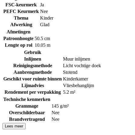
FSC-keurmerk
Ja
PEFC Keurmerk
Nee
Thema
Kinder
Afwerking
Glad
Afmetingen
Patroonhoogte
50.5 cm
Lengte op rol
10.05 m
Gebruik
Inlijmen
Muur inlijmen
Reinigingsmethode
Licht vochtige doek
Aanbrengmethode
Stotend
Geschikt voor ruimte binnen
Kinderkamer
Lijmadvies
Vliesbehanglijm
Rendement per verpakking
5.2 m²
Technische kenmerken
Grammage
145 g/m²
Overschilderbaar
Nee
Brandvertragend
Nee
Lees meer