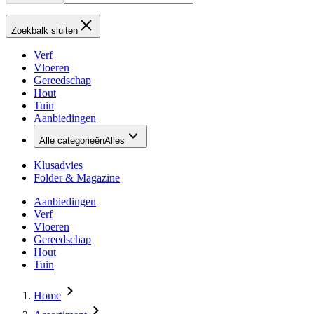
Zoekbalk sluiten
Verf
Vloeren
Gereedschap
Hout
Tuin
Aanbiedingen
Alle categorieën
Alles
Klusadvies
Folder & Magazine
Aanbiedingen
Verf
Vloeren
Gereedschap
Hout
Tuin
Home