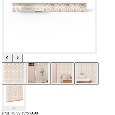
+
2
Prijs: 49.99 euro
49
.
99