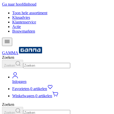
Ga naar hoofdinhoud
Toon hele assortiment
Klusadvies
Klantenservice
Actie
Bouwmarkten
GAMMA
Zoeken
Zoeken
Inloggen
Favorieten
,
0 artikelen
Winkelwagen
,
0 artikelen
Zoeken
Zoeken