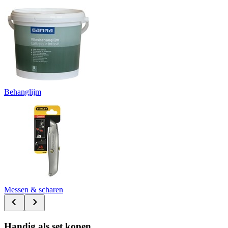
Behanglijm
Messen & scharen
Handig als set kopen