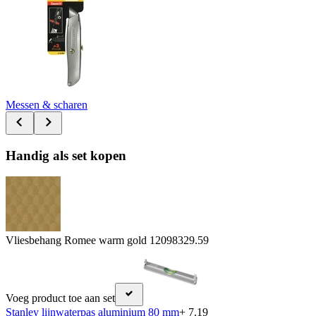
Messen & scharen
Handig als set kopen
Vliesbehang Romee warm gold 120983
29.59
Voeg product toe aan set
Stanley lijnwaterpas aluminium 80 mm
+ 7.19