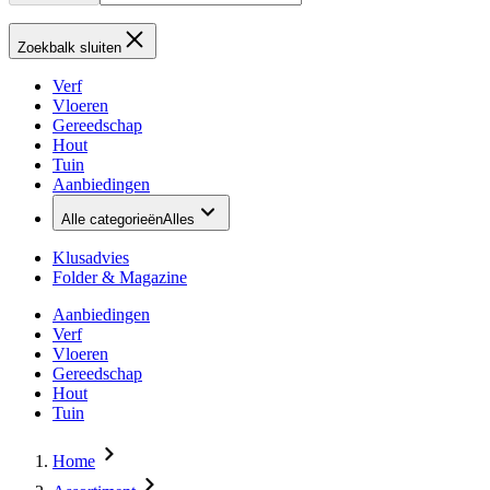
Zoekbalk sluiten
Verf
Vloeren
Gereedschap
Hout
Tuin
Aanbiedingen
Alle categorieën
Alles
Klusadvies
Folder & Magazine
Aanbiedingen
Verf
Vloeren
Gereedschap
Hout
Tuin
Home