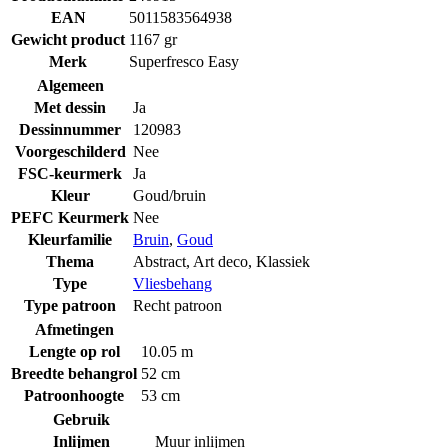
EAN
5011583564938
Gewicht product
1167 gr
Merk
Superfresco Easy
Algemeen
Met dessin
Ja
Dessinnummer
120983
Voorgeschilderd
Nee
FSC-keurmerk
Ja
Kleur
Goud/bruin
PEFC Keurmerk
Nee
Kleurfamilie
Bruin
,
Goud
Thema
Abstract
,
Art deco
,
Klassiek
Type
Vliesbehang
Type patroon
Recht patroon
Afmetingen
Lengte op rol
10.05 m
Breedte behangrol
52 cm
Patroonhoogte
53 cm
Gebruik
Inlijmen
Muur inlijmen