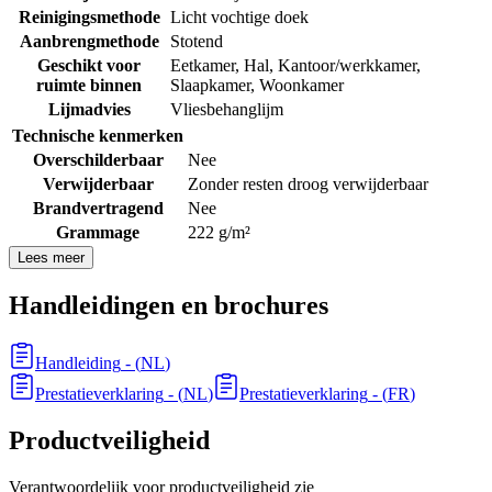
Reinigingsmethode
Licht vochtige doek
Aanbrengmethode
Stotend
Geschikt voor
Eetkamer
,
Hal
,
Kantoor/werkkamer
,
ruimte binnen
Slaapkamer
,
Woonkamer
Lijmadvies
Vliesbehanglijm
Technische kenmerken
Overschilderbaar
Nee
Verwijderbaar
Zonder resten droog verwijderbaar
Brandvertragend
Nee
Grammage
222 g/m²
Lees meer
Handleidingen en brochures
Handleiding
- (
NL
)
Prestatieverklaring
- (
NL
)
Prestatieverklaring
- (
FR
)
Productveiligheid
Verantwoordelijk voor productveiligheid zie