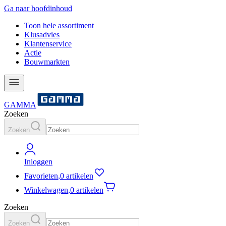
Ga naar hoofdinhoud
Toon hele assortiment
Klusadvies
Klantenservice
Actie
Bouwmarkten
GAMMA
Zoeken
Zoeken
Inloggen
Favorieten
,
0 artikelen
Winkelwagen
,
0 artikelen
Zoeken
Zoeken