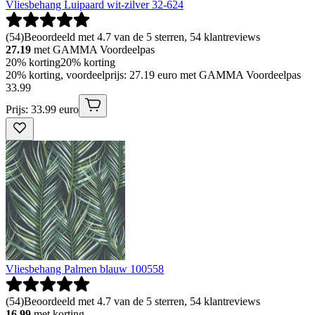
Vliesbehang Luipaard wit-zilver 32-624
(
54
)
Beoordeeld met 4.7 van de 5 sterren, 54 klantreviews
27.19
met GAMMA Voordeelpas
20% korting
20% korting
20% korting, voordeelprijs: 27.19 euro met GAMMA Voordeelpas
33
.
99
Prijs: 33.99 euro
Vliesbehang Palmen blauw 100558
(
54
)
Beoordeeld met 4.7 van de 5 sterren, 54 klantreviews
16.99
met korting