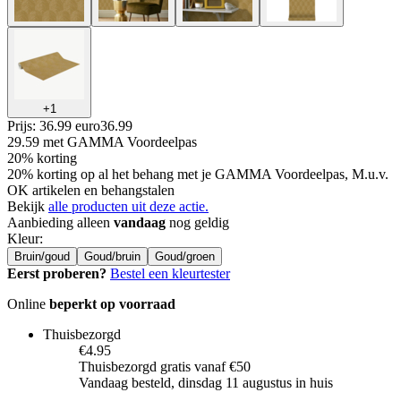
+
1
Prijs: 36.99 euro
36
.
99
29.59
met GAMMA Voordeelpas
20% korting
20% korting op al het behang met je GAMMA Voordeelpas, M.u.v.
OK artikelen en behangstalen
Bekijk
alle producten uit deze actie.
Aanbieding alleen
vandaag
nog geldig
Kleur
:
Bruin/goud
Goud/bruin
Goud/groen
Eerst proberen?
Bestel een kleurtester
Online
beperkt op voorraad
Thuisbezorgd
€4.95
Thuisbezorgd gratis vanaf €50
Vandaag besteld, dinsdag 11 augustus in huis