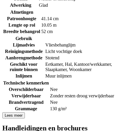
Afwerking
Glad
Afmetingen
Patroonhoogte
41.14 cm
Lengte op rol
10.05 m
Breedte behangrol
52 cm
Gebruik
Lijmadvies
Vliesbehanglijm
Reinigingsmethode
Licht vochtige doek
Aanbrengmethode
Stotend
Geschikt voor
Eetkamer
,
Hal
,
Kantoor/werkkamer
,
ruimte binnen
Slaapkamer
,
Woonkamer
Inlijmen
Muur inlijmen
Technische kenmerken
Overschilderbaar
Nee
Verwijderbaar
Zonder resten droog verwijderbaar
Brandvertragend
Nee
Grammage
130 g/m²
Lees meer
Handleidingen en brochures