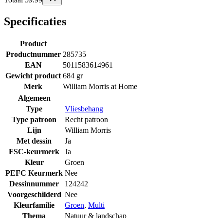
Specificaties
Product
Productnummer
285735
EAN
5011583614961
Gewicht product
684 gr
Merk
William Morris at Home
Algemeen
Type
Vliesbehang
Type patroon
Recht patroon
Lijn
William Morris
Met dessin
Ja
FSC-keurmerk
Ja
Kleur
Groen
PEFC Keurmerk
Nee
Dessinnummer
124242
Voorgeschilderd
Nee
Kleurfamilie
Groen
,
Multi
Thema
Natuur & landschap