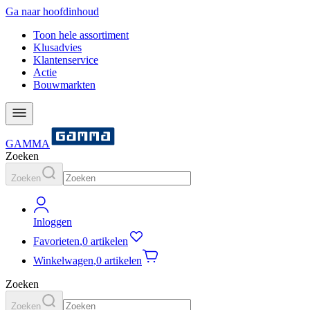
Ga naar hoofdinhoud
Toon hele assortiment
Klusadvies
Klantenservice
Actie
Bouwmarkten
GAMMA
Zoeken
Zoeken
Inloggen
Favorieten
,
0 artikelen
Winkelwagen
,
0 artikelen
Zoeken
Zoeken