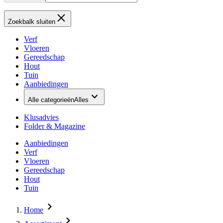
Zoekbalk sluiten
Verf
Vloeren
Gereedschap
Hout
Tuin
Aanbiedingen
Alle categorieën
Alles
Klusadvies
Folder & Magazine
Aanbiedingen
Verf
Vloeren
Gereedschap
Hout
Tuin
Home