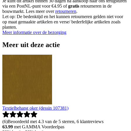
Je kunt dit artikel binnen 30 dagen na aankoop naar ons terugsturen
via een PostNL-punt voor €4.95 of
gratis
retourneren in de
bouwmarkt. Lees meer over
retourneren
.
Let op: De bedenktijd en het kunnen retourneren gelden niet voor
op maat gemaakte artikelen en verse/ bederfelijke artikelen zoals
planten.
Meer informatie over de bezorging
Meer uit deze actie
Textielbehang oker (dessin 107381)
(
6
)
Beoordeeld met 4.3 van de 5 sterren, 6 klantreviews
63.99
met GAMMA Voordeelpas