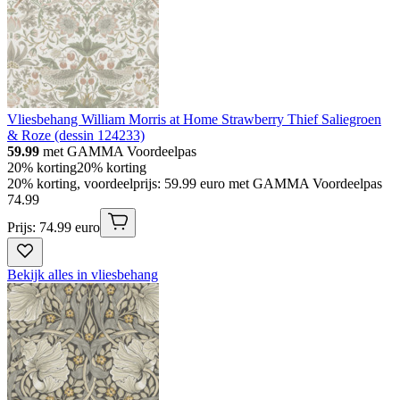
Vliesbehang William Morris at Home Strawberry Thief Saliegroen
& Roze (dessin 124233)
59.99
met GAMMA Voordeelpas
20% korting
20% korting
20% korting, voordeelprijs: 59.99 euro met GAMMA Voordeelpas
74
.
99
Prijs: 74.99 euro
Bekijk alles in vliesbehang