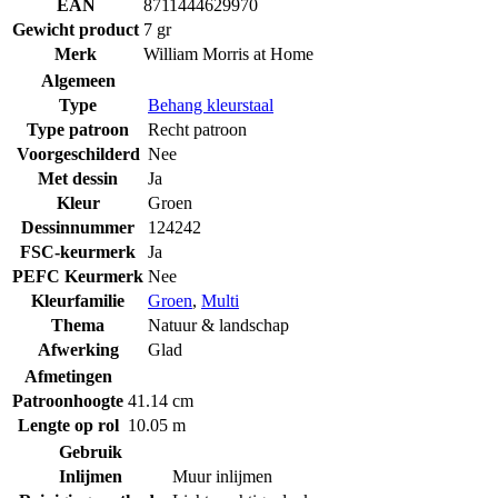
EAN
8711444629970
Gewicht product
7 gr
Merk
William Morris at Home
Algemeen
Type
Behang kleurstaal
Type patroon
Recht patroon
Voorgeschilderd
Nee
Met dessin
Ja
Kleur
Groen
Dessinnummer
124242
FSC-keurmerk
Ja
PEFC Keurmerk
Nee
Kleurfamilie
Groen
,
Multi
Thema
Natuur & landschap
Afwerking
Glad
Afmetingen
Patroonhoogte
41.14 cm
Lengte op rol
10.05 m
Gebruik
Inlijmen
Muur inlijmen