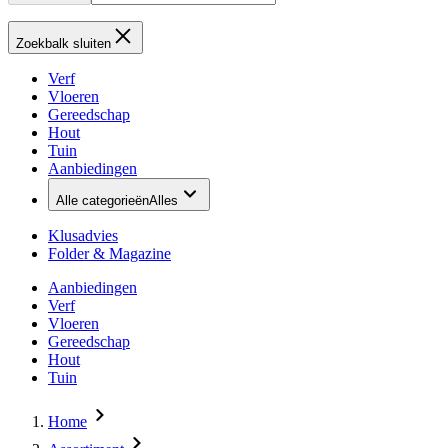
Zoekbalk sluiten
Verf
Vloeren
Gereedschap
Hout
Tuin
Aanbiedingen
Alle categorieën
Alles
Klusadvies
Folder & Magazine
Aanbiedingen
Verf
Vloeren
Gereedschap
Hout
Tuin
Home