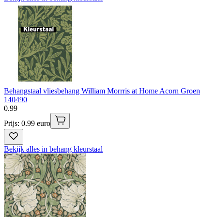
Behangstaal vliesbehang William Morrris at Home Acorn Groen
140490
0
.
99
Prijs: 0.99 euro
Bekijk alles in behang kleurstaal