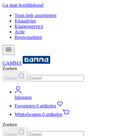
Ga naar hoofdinhoud
Toon hele assortiment
Klusadvies
Klantenservice
Actie
Bouwmarkten
GAMMA
Zoeken
Zoeken
Inloggen
Favorieten
,
0 artikelen
Winkelwagen
,
0 artikelen
Zoeken
Zoeken