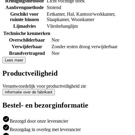
Reinigingsmethode
Licht vochtige doek
Aanbrengmethode
Stotend
Geschikt voor
Eetkamer
,
Hal
,
Kantoor/werkkamer
,
ruimte binnen
Slaapkamer
,
Woonkamer
Lijmadvies
Vliesbehanglijm
Technische kenmerken
Overschilderbaar
Nee
Verwijderbaar
Zonder resten droog verwijderbaar
Brandvertragend
Nee
Lees meer
Productveiligheid
Verantwoordelijk voor productveiligheid zie
informatie over de fabrikant
Bestel- en bezorginformatie
Bezorgd door onze leverancier
Bezorgdag in overleg met leverancier