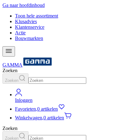
Ga naar hoofdinhoud
Toon hele assortiment
Klusadvies
Klantenservice
Actie
Bouwmarkten
GAMMA
Zoeken
Zoeken
Inloggen
Favorieten
,
0 artikelen
Winkelwagen
,
0 artikelen
Zoeken
Zoeken