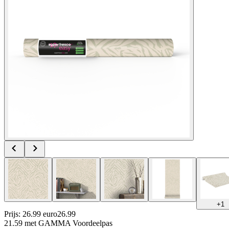
+
1
Prijs: 26.99 euro
26
.
99
21.59
met GAMMA Voordeelpas