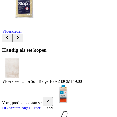
Vloerkleden
Handig als set kopen
Vloerkleed Ultra Soft Beige 160x230CM
149.00
Voeg product toe aan set
HG tapijtreiniger 1 liter
+ 13.59