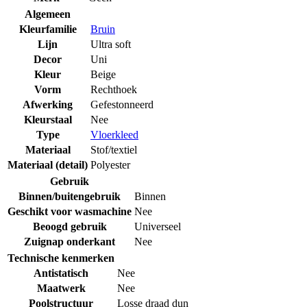
Algemeen
Kleurfamilie
Bruin
Lijn
Ultra soft
Decor
Uni
Kleur
Beige
Vorm
Rechthoek
Afwerking
Gefestonneerd
Kleurstaal
Nee
Type
Vloerkleed
Materiaal
Stof/textiel
Materiaal (detail)
Polyester
Gebruik
Binnen/buitengebruik
Binnen
Geschikt voor wasmachine
Nee
Beoogd gebruik
Universeel
Zuignap onderkant
Nee
Technische kenmerken
Antistatisch
Nee
Maatwerk
Nee
Poolstructuur
Losse draad dun