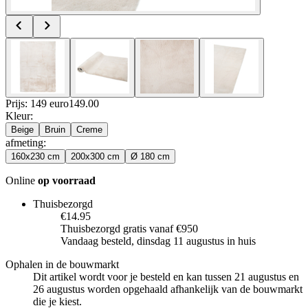
Prijs: 149 euro
149
.
00
Kleur
:
Beige
Bruin
Creme
afmeting
:
160x230 cm
200x300 cm
Ø 180 cm
Online
op voorraad
Thuisbezorgd
€14.95
Thuisbezorgd gratis vanaf €950
Vandaag besteld, dinsdag 11 augustus in huis
Ophalen in de bouwmarkt
Dit artikel wordt voor je besteld en kan tussen 21 augustus en
26 augustus worden opgehaald afhankelijk van de bouwmarkt
die je kiest.