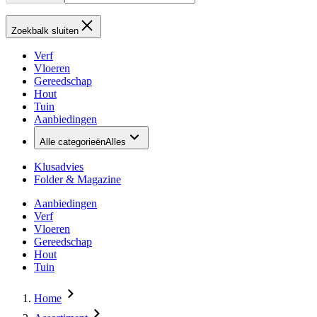
Zoekbalk sluiten
Verf
Vloeren
Gereedschap
Hout
Tuin
Aanbiedingen
Alle categorieën
Alles
Klusadvies
Folder & Magazine
Aanbiedingen
Verf
Vloeren
Gereedschap
Hout
Tuin
Home