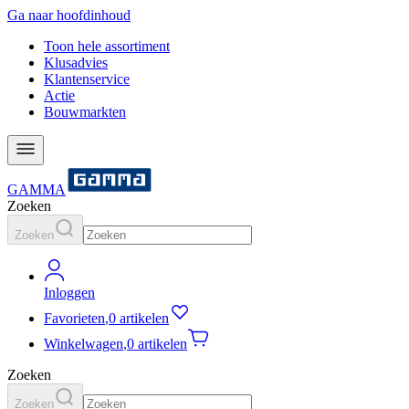
Ga naar hoofdinhoud
Toon hele assortiment
Klusadvies
Klantenservice
Actie
Bouwmarkten
GAMMA
Zoeken
Zoeken
Inloggen
Favorieten
,
0 artikelen
Winkelwagen
,
0 artikelen
Zoeken
Zoeken