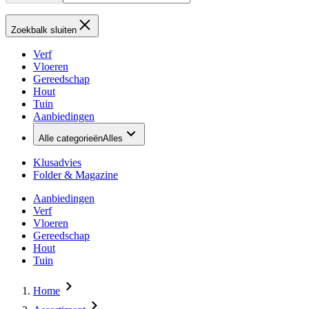
Zoekbalk sluiten
Verf
Vloeren
Gereedschap
Hout
Tuin
Aanbiedingen
Alle categorieën
Alles
Klusadvies
Folder & Magazine
Aanbiedingen
Verf
Vloeren
Gereedschap
Hout
Tuin
Home