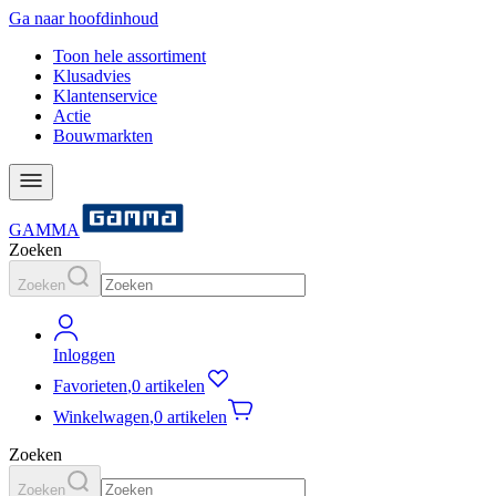
Ga naar hoofdinhoud
Toon hele assortiment
Klusadvies
Klantenservice
Actie
Bouwmarkten
GAMMA
Zoeken
Zoeken
Inloggen
Favorieten
,
0 artikelen
Winkelwagen
,
0 artikelen
Zoeken
Zoeken