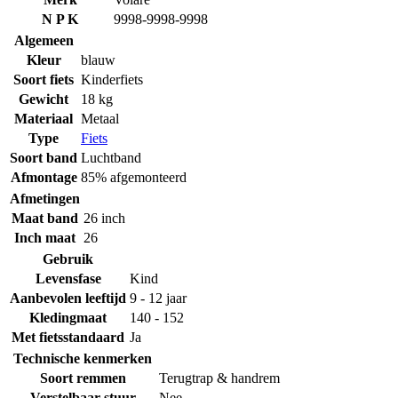
N P K
9998-9998-9998
Algemeen
Kleur
blauw
Soort fiets
Kinderfiets
Gewicht
18 kg
Materiaal
Metaal
Type
Fiets
Soort band
Luchtband
Afmontage
85% afgemonteerd
Afmetingen
Maat band
26 inch
Inch maat
26
Gebruik
Levensfase
Kind
Aanbevolen leeftijd
9 - 12 jaar
Kledingmaat
140 - 152
Met fietsstandaard
Ja
Technische kenmerken
Soort remmen
Terugtrap & handrem
Verstelbaar stuur
Nee