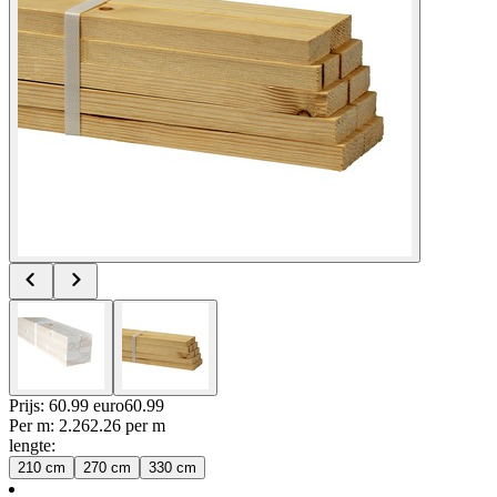
Prijs: 60.99 euro
60
.
99
Per
m
:
2.26
2.26
per
m
lengte
:
210 cm
270 cm
330 cm