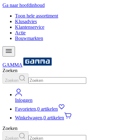
Ga naar hoofdinhoud
Toon hele assortiment
Klusadvies
Klantenservice
Actie
Bouwmarkten
GAMMA
Zoeken
Zoeken
Inloggen
Favorieten
,
0 artikelen
Winkelwagen
,
0 artikelen
Zoeken
Zoeken