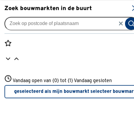
S
Zoek bouwmarkten in de buurt
Vouwgordijnen
Vouwgordijn Benthe 4901 kh
nude
Rozenstraat 3
Vandaag open van {0} tot {1}
Vandaag gesloten
0
klantreview
review
3772JH Amersfoort
+31 01234567
geselecteerd als mijn bouwmarkt
selecteer bouwmar
Meer over deze bouwmarkt