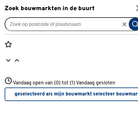
S
Zoek bouwmarkten in de buurt
Vouwgordijnen
Vouwgordijn Daan kh 4591
linen
Rozenstraat 3
Vandaag open van {0} tot {1}
Vandaag gesloten
0
klantreview
review
3772JH Amersfoort
+31 01234567
geselecteerd als mijn bouwmarkt
selecteer bouwmar
Meer over deze bouwmarkt