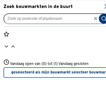
S
Zoek bouwmarkten in de buurt
Vouwgordijnen
Vouwgordijn Demi 4854 grey
0
klantreview
review
Rozenstraat 3
Vandaag open van {0} tot {1}
Vandaag gesloten
3772JH Amersfoort
+31 01234567
geselecteerd als mijn bouwmarkt
selecteer bouwmar
Meer over deze bouwmarkt