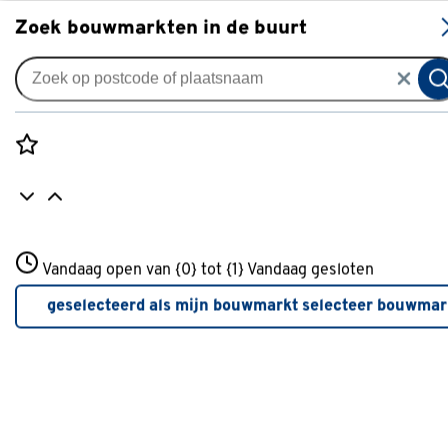
S
Zoek bouwmarkten in de buurt
Vouwgordijnen
Vouwgordijn Ethan 4699
antracite
Rozenstraat 3
Vandaag open van {0} tot {1}
Vandaag gesloten
0
klantreview
review
3772JH Amersfoort
+31 01234567
geselecteerd als mijn bouwmarkt
selecteer bouwmar
Meer over deze bouwmarkt