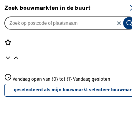
S
Zoek bouwmarkten in de buurt
Vouwgordijnen
Vouwgordijn Jari 5036 rock
0
klantreview
review
Rozenstraat 3
Vandaag open van {0} tot {1}
Vandaag gesloten
3772JH Amersfoort
+31 01234567
geselecteerd als mijn bouwmarkt
selecteer bouwmar
Meer over deze bouwmarkt