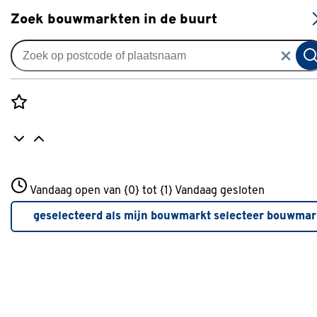
S
Zoek bouwmarkten in de buurt
Vouwgordijnen
Vouwgordijn Jaxx 5005 pink
0
klantreview
review
Rozenstraat 3
Vandaag open van {0} tot {1}
Vandaag gesloten
3772JH Amersfoort
+31 01234567
geselecteerd als mijn bouwmarkt
selecteer bouwmar
Meer over deze bouwmarkt