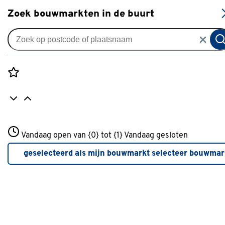
S
Zoek bouwmarkten in de buurt
Vouwgordijnen
Vouwgordijn Jill 4978 greige
0
klantreview
review
Rozenstraat 3
Vandaag open van {0} tot {1}
Vandaag gesloten
3772JH Amersfoort
+31 01234567
geselecteerd als mijn bouwmarkt
selecteer bouwmar
Meer over deze bouwmarkt