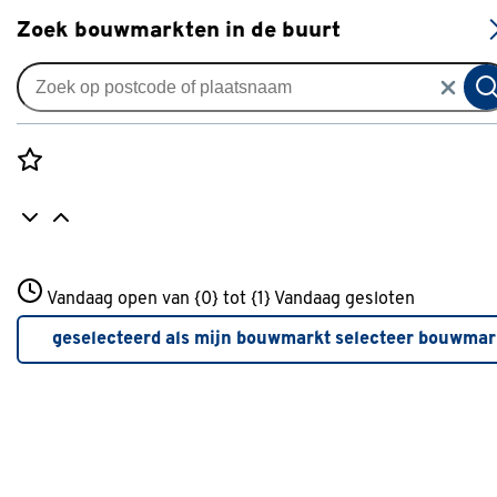
S
Zoek bouwmarkten in de buurt
Vouwgordijnen
Vouwgordijn Jill 4981 hemp
0
klantreview
review
Rozenstraat 3
Vandaag open van {0} tot {1}
Vandaag gesloten
3772JH Amersfoort
+31 01234567
geselecteerd als mijn bouwmarkt
selecteer bouwmar
Meer over deze bouwmarkt