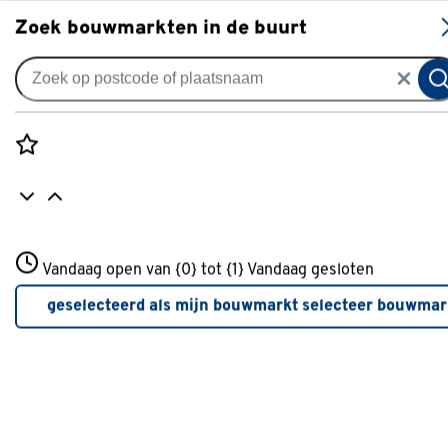
S
Zoek bouwmarkten in de buurt
Vouwgordijnen
Vouwgordijn Karl 4964 beige
0
klantreview
review
Rozenstraat 3
Vandaag open van {0} tot {1}
Vandaag gesloten
3772JH Amersfoort
+31 01234567
geselecteerd als mijn bouwmarkt
selecteer bouwmar
Meer over deze bouwmarkt