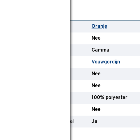
lgemeen
leurfamilie
Oranje
eekleurende achterkant
Nee
erk
Gamma
ype
Vouwgordijn
SC-keurmerk
Nee
randvertragend
Nee
amenstelling materiaal
100% polyester
nline only
Nee
evat (deels) gerecycled materiaal
Ja
lgemeen