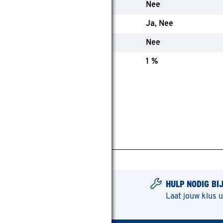
ochtbestendig
Nee
evoerd
Ja
Nee
solerend
Nee
rimptolerantie
1 %
HULP NODIG BI
Laat jouw klus 