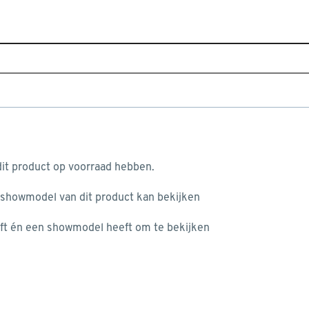
Home
Assortiment
Raamdecoratie
Vouwgordijnen
Karl 4966 amber
aan je winkelwagen
it product op voorraad hebben.
 showmodel van dit product kan bekijken
ft én een showmodel heeft om te bekijken
misgegaan...
het niet mogelijke om meer exemplaren te bestellen.