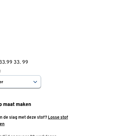
 33.99
33
.
99
:
p maat maken
an de slag met deze stof?
Losse stof
len