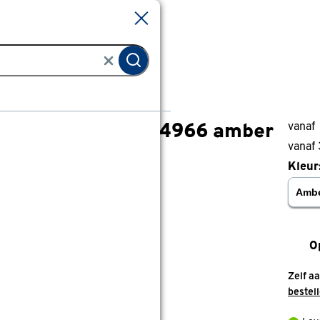
Sluiten
Sluiten
Vouwgordijn Karl 4966 amber
vanaf
Vouwgordijn Karl 4966 amber
vanaf
0
klantreview
review
Kleur
O
Zelf a
bestel