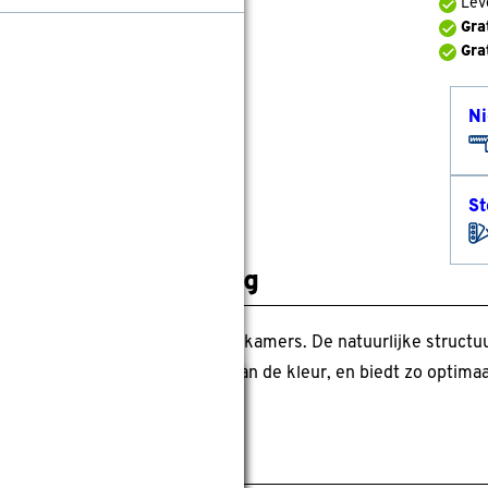
Lev
Gra
Gra
Ni
St
roductomschrijving
e dim-out is ideaal voor (slaap)kamers. De natuurlijke structuu
duistert 60-90%, afhankelijk van de kleur, en biedt zo optimaa
Sluiten
pecificaties