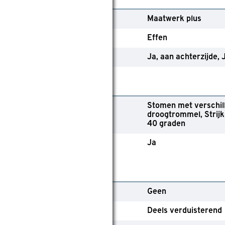
ollectie
Maatwerk plus
essin of effen
Effen
et baleinen
Ja, aan achterzijde
ebruik
Stomen met verschil
asvoorschriften
droogtrommel
Strij
40 graden
eschikt voor wasmachine
Ja
echnische kenmerken
edieningsmethode
Geen
ate van verduistering
Deels verduisterend