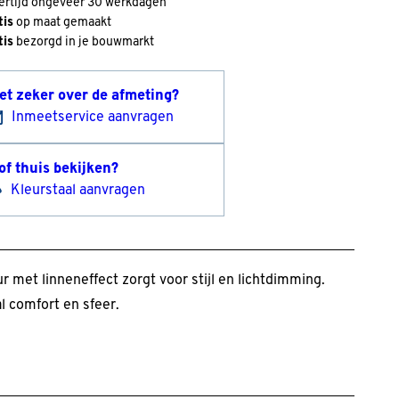
ertijd ongeveer 30 werkdagen
tis
op maat gemaakt
tis
bezorgd in je bouwmarkt
et zeker over de afmeting?
Inmeetservice aanvragen
of thuis bekijken?
Kleurstaal aanvragen
r met linneneffect zorgt voor stijl en lichtdimming.
l comfort en sfeer.