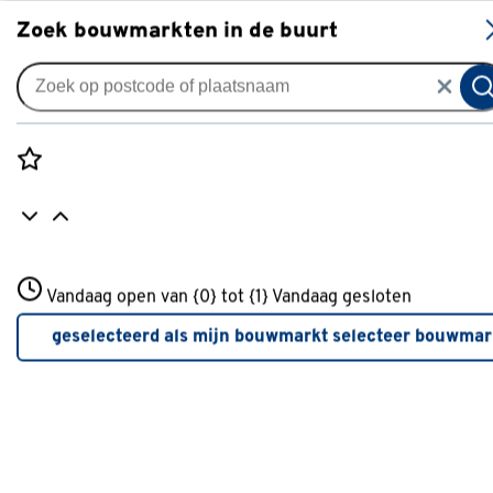
S
Zoek bouwmarkten in de buurt
Vouwgordijnen
Vouwgordijn Kaya 5023 moss
0
klantreview
review
Rozenstraat 3
Vandaag open van {0} tot {1}
Vandaag gesloten
3772JH Amersfoort
+31 01234567
geselecteerd als mijn bouwmarkt
selecteer bouwmar
Meer over deze bouwmarkt