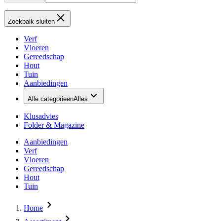
Zoekbalk sluiten
Verf
Vloeren
Gereedschap
Hout
Tuin
Aanbiedingen
Alle categorieën
Alles
Klusadvies
Folder & Magazine
Aanbiedingen
Verf
Vloeren
Gereedschap
Hout
Tuin
Home