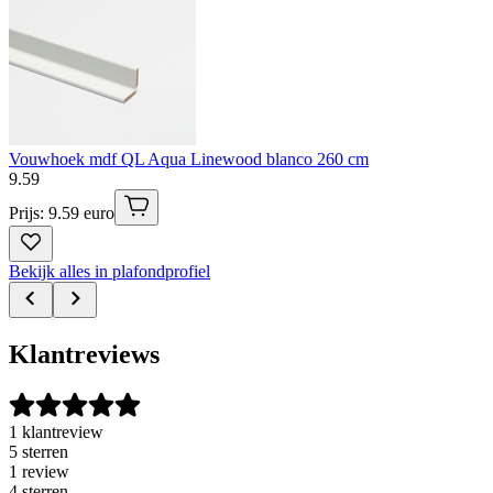
Vouwhoek mdf QL Aqua Linewood blanco 260 cm
9
.
59
Prijs: 9.59 euro
Bekijk alles in plafondprofiel
Klantreviews
1 klantreview
5 sterren
1 review
4 sterren