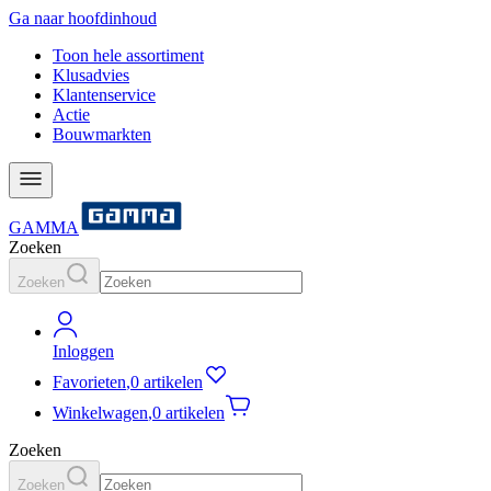
Ga naar hoofdinhoud
Toon hele assortiment
Klusadvies
Klantenservice
Actie
Bouwmarkten
GAMMA
Zoeken
Zoeken
Inloggen
Favorieten
,
0 artikelen
Winkelwagen
,
0 artikelen
Zoeken
Zoeken