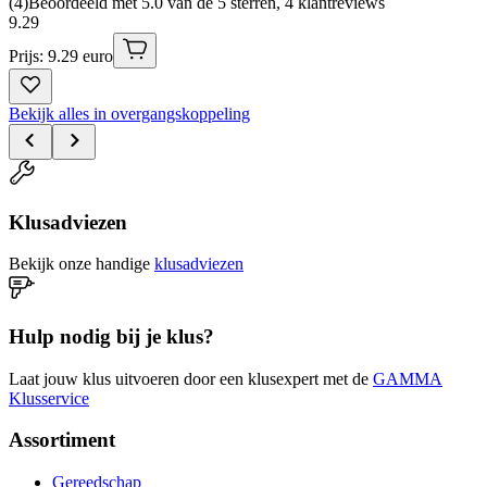
(
4
)
Beoordeeld met 5.0 van de 5 sterren, 4 klantreviews
9
.
29
Prijs: 9.29 euro
Bekijk alles in overgangskoppeling
Klusadviezen
Bekijk onze handige
klusadviezen
Hulp nodig bij je klus?
Laat jouw klus uitvoeren door een klusexpert met de
GAMMA
Klusservice
Assortiment
Gereedschap