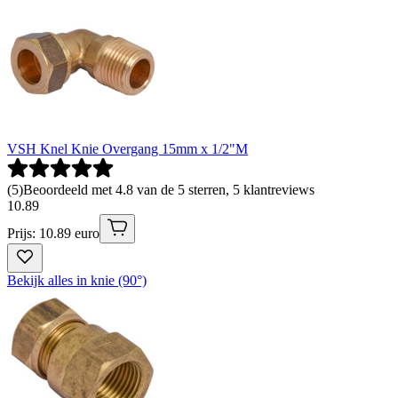
VSH Knel Knie Overgang 15mm x 1/2"M
(
5
)
Beoordeeld met 4.8 van de 5 sterren, 5 klantreviews
10
.
89
Prijs: 10.89 euro
Bekijk alles in knie (90°)