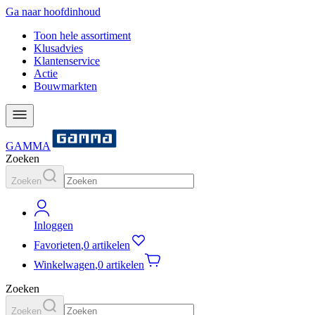
Ga naar hoofdinhoud
Toon hele assortiment
Klusadvies
Klantenservice
Actie
Bouwmarkten
GAMMA
Zoeken
Zoeken
Inloggen
Favorieten
,
0 artikelen
Winkelwagen
,
0 artikelen
Zoeken
Zoeken