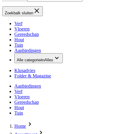
Zoekbalk sluiten
Verf
Vloeren
Gereedschap
Hout
Tuin
Aanbiedingen
Alle categorieën
Alles
Klusadvies
Folder & Magazine
Aanbiedingen
Verf
Vloeren
Gereedschap
Hout
Tuin
Home