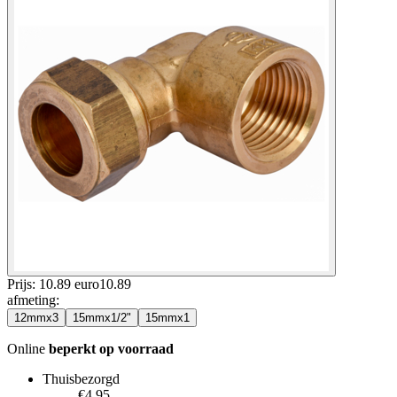
Prijs: 10.89 euro
10
.
89
afmeting
:
12mmx3
15mmx1/2"
15mmx1
Online
beperkt op voorraad
Thuisbezorgd
€4.95