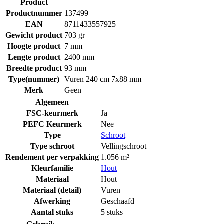
Product
Productnummer
137499
EAN
8711433557925
Gewicht product
703 gr
Hoogte product
7 mm
Lengte product
2400 mm
Breedte product
93 mm
Type(nummer)
Vuren 240 cm 7x88 mm
Merk
Geen
Algemeen
FSC-keurmerk
Ja
PEFC Keurmerk
Nee
Type
Schroot
Type schroot
Vellingschroot
Rendement per verpakking
1.056 m²
Kleurfamilie
Hout
Materiaal
Hout
Materiaal (detail)
Vuren
Afwerking
Geschaafd
Aantal stuks
5 stuks