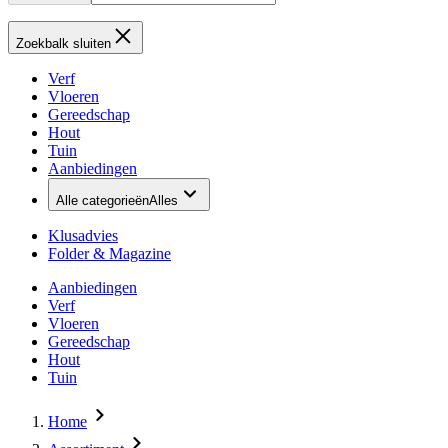
Zoekbalk sluiten
Verf
Vloeren
Gereedschap
Hout
Tuin
Aanbiedingen
Alle categorieën
Alles
Klusadvies
Folder & Magazine
Aanbiedingen
Verf
Vloeren
Gereedschap
Hout
Tuin
Home