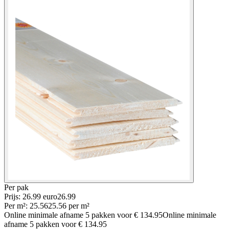
Per
pak
Prijs: 26.99 euro
26
.
99
Per
m²
:
25.56
25.56
per
m²
Online minimale afname
5
pakken voor
€ 134.95
Online minimale
afname
5
pakken voor
€ 134.95