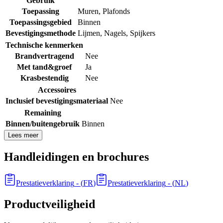
Gebruik
Toepassing
Muren
,
Plafonds
Toepassingsgebied
Binnen
Bevestigingsmethode
Lijmen
,
Nagels
,
Spijkers
Technische kenmerken
Brandvertragend
Nee
Met tand&groef
Ja
Krasbestendig
Nee
Accessoires
Inclusief bevestigingsmateriaal
Nee
Remaining
Binnen/buitengebruik
Binnen
Lees meer
Handleidingen en brochures
Prestatieverklaring
- (
FR
)
Prestatieverklaring
- (
NL
)
Productveiligheid