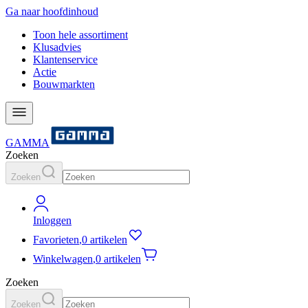
Ga naar hoofdinhoud
Toon hele assortiment
Klusadvies
Klantenservice
Actie
Bouwmarkten
GAMMA
Zoeken
Zoeken
Inloggen
Favorieten
,
0 artikelen
Winkelwagen
,
0 artikelen
Zoeken
Zoeken