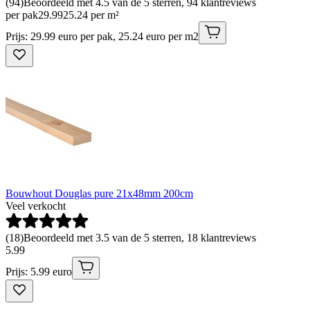
(
94
)
Beoordeeld met 4.5 van de 5 sterren, 94 klantreviews
per pak
29
.
99
25.24 per m²
Prijs: 29.99 euro per pak, 25.24 euro per m2
Bouwhout Douglas pure 21x48mm 200cm
Veel verkocht
(
18
)
Beoordeeld met 3.5 van de 5 sterren, 18 klantreviews
5
.
99
Prijs: 5.99 euro