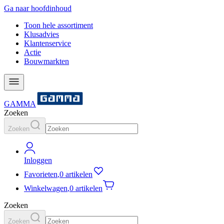
Ga naar hoofdinhoud
Toon hele assortiment
Klusadvies
Klantenservice
Actie
Bouwmarkten
GAMMA
Zoeken
Zoeken
Inloggen
Favorieten
,
0 artikelen
Winkelwagen
,
0 artikelen
Zoeken
Zoeken