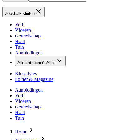
Zoekbalk sluiten
Verf
Vloeren
Gereedschap
Hout
Tuin
Aanbiedingen
Alle categorieën
Alles
Klusadvies
Folder & Magazine
Aanbiedingen
Verf
Vloeren
Gereedschap
Hout
Tuin
Home