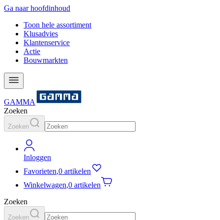
Ga naar hoofdinhoud
Toon hele assortiment
Klusadvies
Klantenservice
Actie
Bouwmarkten
GAMMA
Zoeken
Zoeken
Inloggen
Favorieten
,
0 artikelen
Winkelwagen
,
0 artikelen
Zoeken
Zoeken