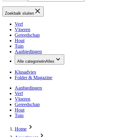
Zoekbalk sluiten
Verf
Vloeren
Gereedschap
Hout
Tuin
Aanbiedingen
Alle categorieën
Alles
Klusadvies
Folder & Magazine
Aanbiedingen
Verf
Vloeren
Gereedschap
Hout
Tuin
Home