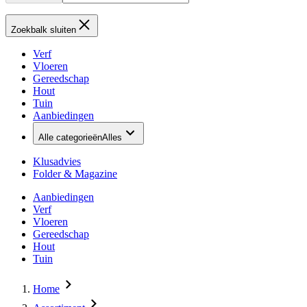
Zoekbalk sluiten
Verf
Vloeren
Gereedschap
Hout
Tuin
Aanbiedingen
Alle categorieën
Alles
Klusadvies
Folder & Magazine
Aanbiedingen
Verf
Vloeren
Gereedschap
Hout
Tuin
Home