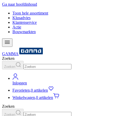
Ga naar hoofdinhoud
Toon hele assortiment
Klusadvies
Klantenservice
Actie
Bouwmarkten
GAMMA
Zoeken
Zoeken
Inloggen
Favorieten
,
0 artikelen
Winkelwagen
,
0 artikelen
Zoeken
Zoeken