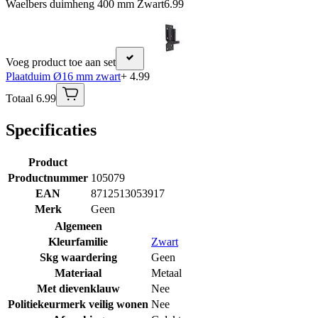
Waelbers duimheng 400 mm Zwart
6.99
Voeg product toe aan set
Plaatduim Ø16 mm zwart
+ 4.99
Totaal 6.99
Specificaties
Product
Productnummer
105079
EAN
8712513053917
Merk
Geen
Algemeen
Kleurfamilie
Zwart
Skg waardering
Geen
Materiaal
Metaal
Met dievenklauw
Nee
Politiekeurmerk veilig wonen
Nee