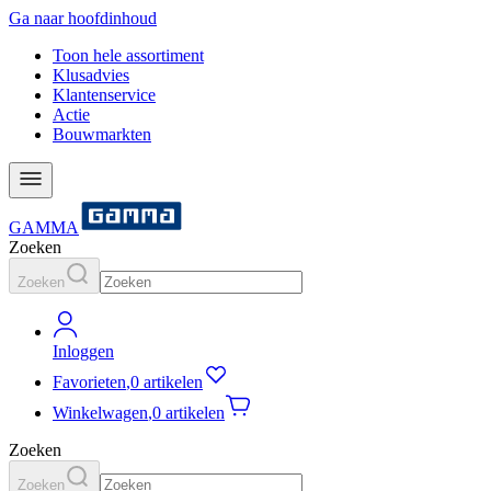
Ga naar hoofdinhoud
Toon hele assortiment
Klusadvies
Klantenservice
Actie
Bouwmarkten
GAMMA
Zoeken
Zoeken
Inloggen
Favorieten
,
0 artikelen
Winkelwagen
,
0 artikelen
Zoeken
Zoeken