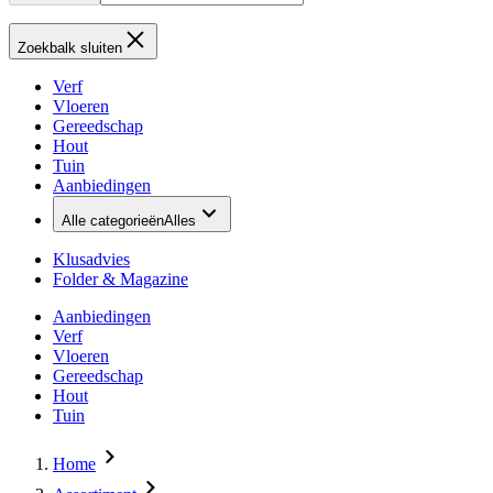
Zoekbalk sluiten
Verf
Vloeren
Gereedschap
Hout
Tuin
Aanbiedingen
Alle categorieën
Alles
Klusadvies
Folder & Magazine
Aanbiedingen
Verf
Vloeren
Gereedschap
Hout
Tuin
Home