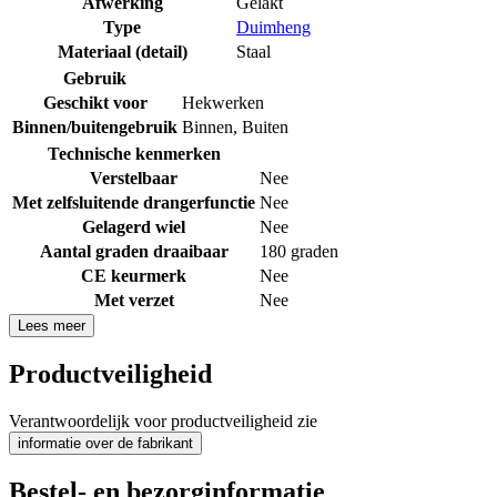
Afwerking
Gelakt
Type
Duimheng
Materiaal (detail)
Staal
Gebruik
Geschikt voor
Hekwerken
Binnen/buitengebruik
Binnen
,
Buiten
Technische kenmerken
Verstelbaar
Nee
Met zelfsluitende drangerfunctie
Nee
Gelagerd wiel
Nee
Aantal graden draaibaar
180 graden
CE keurmerk
Nee
Met verzet
Nee
Lees meer
Productveiligheid
Verantwoordelijk voor productveiligheid zie
informatie over de fabrikant
Bestel- en bezorginformatie