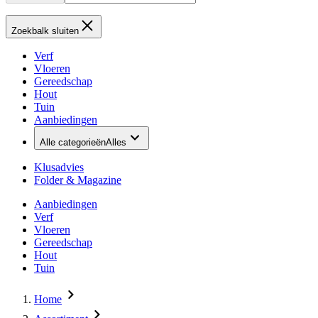
Zoekbalk sluiten
Verf
Vloeren
Gereedschap
Hout
Tuin
Aanbiedingen
Alle categorieën
Alles
Klusadvies
Folder & Magazine
Aanbiedingen
Verf
Vloeren
Gereedschap
Hout
Tuin
Home