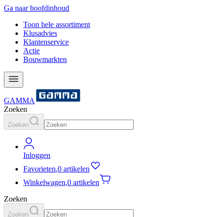
Ga naar hoofdinhoud
Toon hele assortiment
Klusadvies
Klantenservice
Actie
Bouwmarkten
GAMMA
Zoeken
Zoeken
Inloggen
Favorieten
,
0 artikelen
Winkelwagen
,
0 artikelen
Zoeken
Zoeken