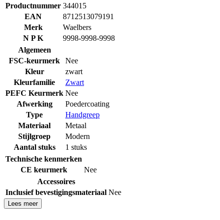
Productnummer
344015
EAN
8712513079191
Merk
Waelbers
N P K
9998-9998-9998
Algemeen
FSC-keurmerk
Nee
Kleur
zwart
Kleurfamilie
Zwart
PEFC Keurmerk
Nee
Afwerking
Poedercoating
Type
Handgreep
Materiaal
Metaal
Stijlgroep
Modern
Aantal stuks
1 stuks
Technische kenmerken
CE keurmerk
Nee
Accessoires
Inclusief bevestigingsmateriaal
Nee
Lees meer