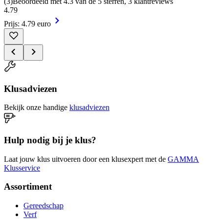
(
3
)
Beoordeeld met 4.3 van de 5 sterren, 3 klantreviews
4
.
79
Prijs: 4.79 euro
Klusadviezen
Bekijk onze handige
klusadviezen
Hulp nodig bij je klus?
Laat jouw klus uitvoeren door een klusexpert met de
GAMMA
Klusservice
Assortiment
Gereedschap
Verf