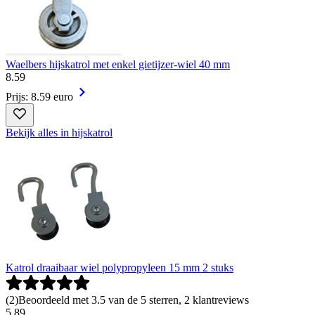
Waelbers hijskatrol met enkel gietijzer-wiel 40 mm
8
.
59
Prijs: 8.59 euro
Bekijk alles in hijskatrol
Katrol draaibaar wiel polypropyleen 15 mm 2 stuks
(
2
)
Beoordeeld met 3.5 van de 5 sterren, 2 klantreviews
5
.
89