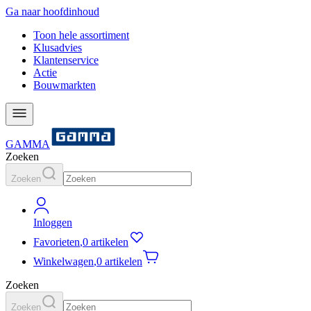
Ga naar hoofdinhoud
Toon hele assortiment
Klusadvies
Klantenservice
Actie
Bouwmarkten
GAMMA
Zoeken
Zoeken
Inloggen
Favorieten
,
0 artikelen
Winkelwagen
,
0 artikelen
Zoeken
Zoeken