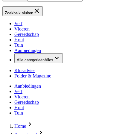
Zoekbalk sluiten
Verf
Vloeren
Gereedschap
Hout
Tuin
Aanbiedingen
Alle categorieën
Alles
Klusadvies
Folder & Magazine
Aanbiedingen
Verf
Vloeren
Gereedschap
Hout
Tuin
Home