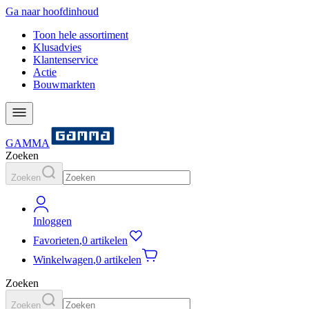
Ga naar hoofdinhoud
Toon hele assortiment
Klusadvies
Klantenservice
Actie
Bouwmarkten
GAMMA
Zoeken
Zoeken
Inloggen
Favorieten
,
0 artikelen
Winkelwagen
,
0 artikelen
Zoeken
Zoeken